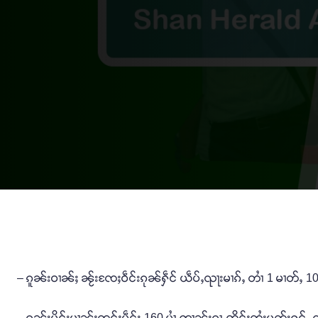
– ၵူၼ်းဝၢၼ်ႈ ၼႂ်းၸႄႈဝဵင်းၵုၼ်ႁဵင် ယဵပ်ႇၺႃးမၢၵ်ႇ တၢႆ 1 မၢတ်ႇ 10 
– ၵူၼ်းမိူင်းမၢၼ်ႈတူင်ႈပဵင်း 160 ပၢႆ ဢၢၼ်းၵႂႃႇၸိုင်ႈတႆးပွတ်းႁွင်