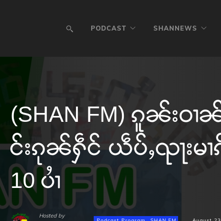
PODCAST
SHANNEWS
(SHAN FM) ၵူၼ်းဝၢၼ်
င်းၵုၼ်ႁဵင် ယဵပ်ႇၺႃးမၢ
10 ပၢႆ
Hosted by
Podcast Program
SHAN FM
August 23