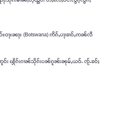
း ပွသ်ႊဝႃႊၼႃႊ (Botswana) ဢိၵ်ႇပႃးၶၢဝ်ႇဢၼ်လီ
ူဝ်း ၾိုၵ်းၵၢၼ်သိုၵ်းပၼ်ၵူၼ်းၼုမ်ႇယဝ်ႉ ၸႂ်ႉၶဝ်ႈ