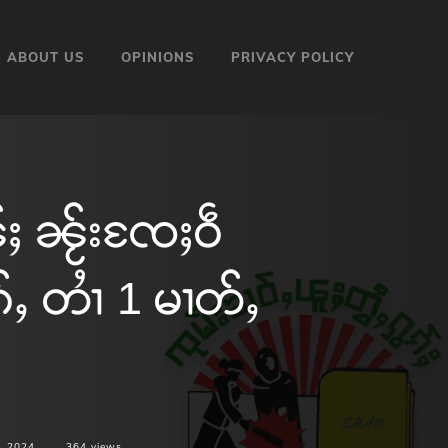
ABOUT US
OPINIONS
PRIVACY POLICY
ႈ ၼႂ်းၸႄႈဝဵ
ၵ်ႇ တၢႆ 1 မၢတ်ႇ
, 2024
364
views