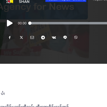
SHAN
Audio
00:00
Player
ပၢႆ
ႇ ၺႃးသိုၵ်းမၢၼ်ႈတီ့ၺွပ်း တီႈၸႄႈဝဵင်းလွၵ့်ၸွၵ်ႇ