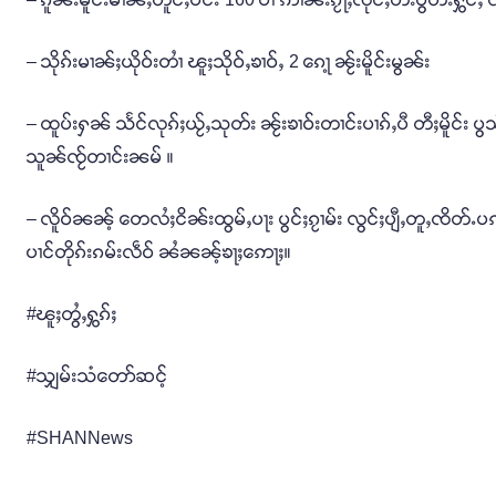
– သိုၵ်းမၢၼ်ႈယိုဝ်းတၢႆ ၽူႈသိုဝ်ႇၶၢဝ်ႇ 2 ၵေႃ့ ၼႂ်းမိူင်းမွၼ်း
– ထူပ်းႁၼ် သႅင်လုၵ်ႈယႂ်ႇသုတ်း ၼႂ်းၶၢဝ်းတၢင်းပၢၵ်ႇပီ တီႈမိူင်
သူၼ်ၸႂ်တၢင်းၼမ် ။
– လိူဝ်ၼၼ့် တေလႆႈငိၼ်းထွမ်ႇပႃး ပွင်ႈၵႂၢမ်း လွင်ႈပျီႇတူႇၸိတ်ႉပဢ
ပၢင်တိုၵ်းၵမ်းလဵဝ် ၼႆၼၼ့်ၶႃႈဢေႃႈ။
#ၽူႈတွႆႇႁွၵ်ႈ
#သျှမ်းသံတော်ဆင့်
#SHANNews