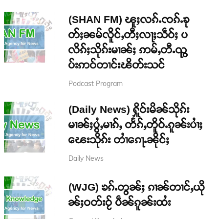
(SHAN FM) ၽူႈလၵ်ႉၸၵ်ႉၶု
တ်ႈၼမ်လိူင်ႇတီႈလႃႈသဵဝ်ႈ ပ
လိၵ်ႈသိုၵ်းမၢၼ်ႈ ဢမ်ႇတီႉၺွ
ပ်းဢဝ်တၢင်းၽိတ်းသင်
Podcast Program
(Daily News) ႁိူဝ်းမိၼ်သိုၵ်း
မၢၼ်ႈပွႆႇမၢၵ်ႇ တႅၵ်ႇတိူဝ်ႉၵူၼ်းပၢႆႈ
ၽေးသိုၵ်း တၢႆၵေႃႉၼိုင်ႈ
Daily News
(WJG) ၶၵ်ႉတွၼ်ႈ ၵၢၼ်တၢင်ႇယို
ၼ်ႈဝတ်းဝႂ် ပဵၼ်ၵူၼ်းထႆး