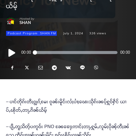
ယႅမ့်
Hosted by
SHAN
Podcast Program
SHAN FM
July 1, 2024
326
views
Audio
00:00
00:00
Player
– ပၢင်တိုၵ်းတီႈၵျွၵ့်မႄး ၵူၼ်းမိူင်းလႆႈပၢႆႈၽေးသိုၵ်းၼပ့်ႁူဝ်ႁဵင် ယၢ
ပ်ႇၽိုတ်ႇတႃႇၵိၼ်ယႅမ့်
– ပျီႇတူ့သိတ့်ပဢူဝ်း PNO ၼႄၶေႃႈဢၢင်ႈတႃႇႁူမ်ႇလူမ်ႈပိုၼ့်တီႈၼႆ
သေ တဵၵ်းၶၢၼ်းၵူၼ်းမိူင်း ၶဝ်ႈၽိုၵ်းၵၢၼ်သိုၵ်း