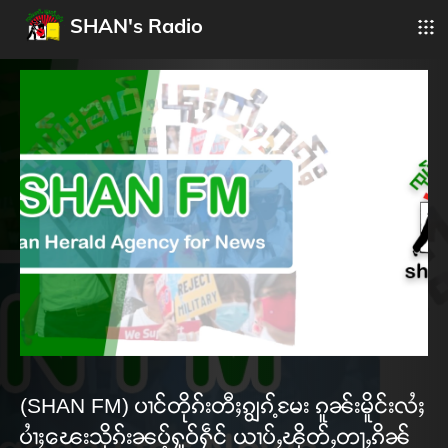
SHAN's Radio
(SHAN FM) ပၢင်တိုၵ်းတီႈၵျွၵ့်မႄး ၵူၼ်းမိူင်းလႆႈ
ပၢႆႈၽေးသိုၵ်းၼပ့်ႁူဝ်ႁဵင် ယၢပ်ႇၽိုတ်ႇတႃႇၵိၼ်