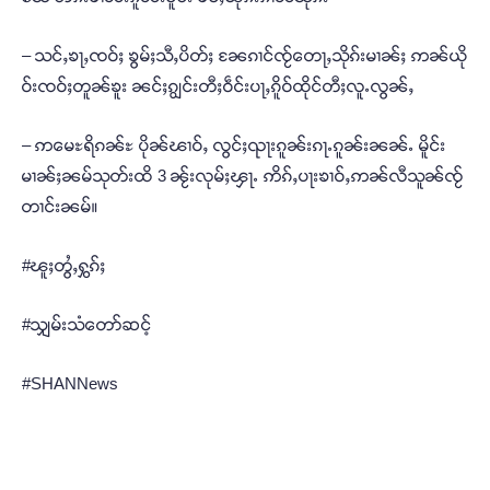
– သင်ႇၶႃႇၸဝ်ႈ ၶွမ်ႈသီႇပိတ်ႈ ၼႄၵၢင်ၸႂ်တေႃႇသိုၵ်းမၢၼ်ႈ ဢၼ်ယို
ဝ်းၸဝ်ႈတူၼ်ၶူး ၼင်ႈၵျွင်းတီႈဝဵင်းပႃႇၵိူဝ်ထိုင်တီႈလူႉလွၼ်ႇ
– ဢမေႊရိၵၼ်ႊ ပိုၼ်ၽၢဝ်ႇ လွင်ႈၺႃးၵူၼ်းၵႃႉၵူၼ်းၼၼ်ႉ မိူင်း
မၢၼ်ႈၼမ်သုတ်းထိ 3 ၼႂ်းလုမ်ႈၾႃႉ ဢိၵ်ႇပႃးၶၢဝ်ႇဢၼ်လီသူၼ်ၸႂ်
တၢင်းၼမ်။
#ၽူႈတွႆႇႁွၵ်ႈ
#သျှမ်းသံတော်ဆင့်
#SHANNews