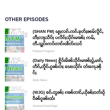
OTHER EPISODES
(SHAN FM) ၽူႈလၵ်ႉၸၵ်ႉၶုတ်ႈၼမ်လိူင်ႇ
တီႈလႃႈသဵဝ်ႈ ပလိၵ်ႈသိုၵ်းမၢၼ်ႈ ဢမ်ႇ
တီႉၺွပ်းဢဝ်တၢင်းၽိတ်းသင်
Podcast Program
(Daily News) ႁိူဝ်းမိၼ်သိုၵ်းမၢၼ်ႈပွႆႇမၢၵ်ႇ
တႅၵ်ႇတိူဝ်ႉၵူၼ်းပၢႆႈ ၽေးသိုၵ်း တၢႆၵေႃႉၼို
င်ႈ
Daily News
(WJG) ၶၵ်ႉတွၼ်ႈ ၵၢၼ်တၢင်ႇယိုၼ်ႈဝတ်းဝႂ်
ပဵၼ်ၵူၼ်းထႆး
General Knowledge