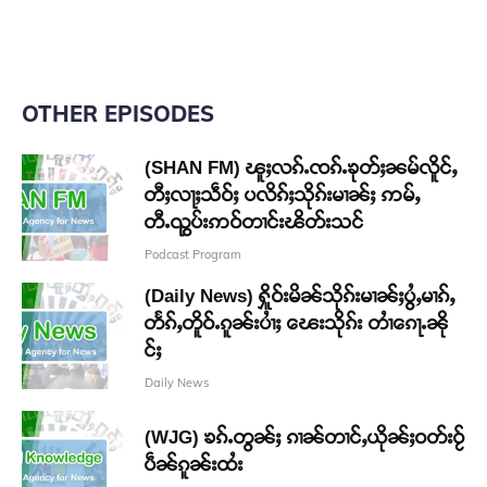
OTHER EPISODES
(SHAN FM) ၽူႈလၵ်ႉၸၵ်ႉၶုတ်ႈၼမ်လိူင်ႇ
တီႈလႃႈသဵဝ်ႈ ပလိၵ်ႈသိုၵ်းမၢၼ်ႈ ဢမ်ႇ
တီႉၺွပ်းဢဝ်တၢင်းၽိတ်းသင်
Podcast Program
(Daily News) ႁိူဝ်းမိၼ်သိုၵ်းမၢၼ်ႈပွႆႇမၢၵ်ႇ
တႅၵ်ႇတိူဝ်ႉၵူၼ်းပၢႆႈ ၽေးသိုၵ်း တၢႆၵေႃႉၼို
င်ႈ
Daily News
(WJG) ၶၵ်ႉတွၼ်ႈ ၵၢၼ်တၢင်ႇယိုၼ်ႈဝတ်းဝႂ်
ပဵၼ်ၵူၼ်းထႆး