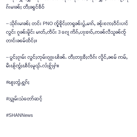
ၵ်းမၢၼ်ႈ တီႈၼွင်ၶဵဝ်
– သိုၵ်းမၢၼ်ႈ တင်း PNO ၸႂ့်ၶိူင်ႈတရူၼ်းပွႆႇမၢၵ်ႇ ၼႂ်းၸႄႈဝဵင်းပၢင်
လွင်း ၵူၼ်းမိူင်း မၢတ်ႇၸဵပ်း 3 ၵေႃ့ ဢိၵ်ႇပႃးၶၢဝ်ႇဢၼ်လီသူၼ်ၸႂ်
တၢင်းၼမ်ထႅင်ႈ။
– ပွင်ႈၵႂၢမ်း လွင်ႈၸုမ်းၵျႃႊၽႅၼ်ႉ တီႈတႃႈၶီႈလဵၵ်း လိူင်ႇၼမ် ဢမ်ႇ
မီးၽႂ်ၸွႆႈၽဵဝ်ႈမူၺ်ႉလႆႈႁႂ်ႈႁၢႆ။
#ၽူႈတွႆႇႁွၵ်ႈ
#သျှမ်းသံတော်ဆင့်
#SHANNews