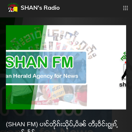
SHAN's Radio
(SHAN FM) ပၢင်တိုၵ်းသိုပ်ႇပဵၼ် တီႈဝဵင်းၵျွၵ့်