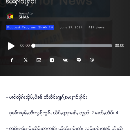
မႄးႁၢဝ်ႈႁႅင်း
Hosted by
SHAN
Podcast Program
SHAN FM
June 27, 2024
417
views
Audio
00:00
00:00
Player
– ပၢင်တိုၵ်းသိုပ်ႇပဵၼ် တီႈဝဵင်းၵျွၵ့်မႄးႁၢဝ်ႈႁႅင်း
– ၵူၼ်းၼုမ်ႇတီႈလွၵ့်ၸွၵ်ႇ ယဵပ်ႇၺႃးမၢၵ်ႇ လူ့တၢႆ 2 မၢတ်ႇၸဵပ်း 4
– ၸုမ်းႁူမ်ႈႁွမ်းသိုၵ်းတဢၢင်း ယိုတ်းၵုမ်းလႆႈ လုမ်းႁွင်ႈၵၢၼ် တႂ်ႈသို