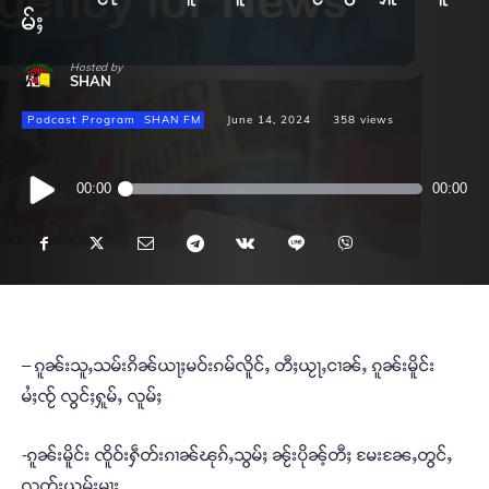
မ်ႈ
Hosted by
SHAN
Podcast Program
SHAN FM
June 14, 2024
358
views
Audio
00:00
00:00
Player
– ၵူၼ်းသူႇသမ်းၵိၼ်ယႃႈမဝ်းၵမ်လိူင်ႇ တီႈယႂႃႇငၢၼ်ႇ ၵူၼ်းမိူင်း
မႆႈၸႂ် လွင်ႈႁူမ်ႇ လူမ်ႈ
-ၵူၼ်းမိူင်း ၸိူဝ်းႁဵတ်းၵၢၼ်ၽုၵ်ႇသွမ်ႈ ၼႂ်းပိုၼ့်တီႈ မႄးၼႄႇတွင်ႇ
လူတ်းယွမ်းမႃး