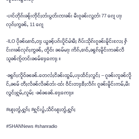
-ပၢင်တိုၵ်းၼႂ်းၸိုင်ႈတႆးပွတ်းၸၢၼ်း မီးၵူၼ်းလူ့တၢႆ 77 ၵေႃ့ ပႃး
လုၵ်ႈဢွၼ်ႇ 11 ၵေႃ့
-ILO ပိုၼ်ၽၢဝ်ႇဝႃႈ ယွၼ့်ပၵ်းပိူင်မၢႆမီႈ ၵဵပ်းသိုၵ်းၵူၼ်းမိူင်းလႄႈ ႁႅ
င်းၵၢၼ်လုၵ်ႈဢွၼ်ႇ တိူဝ်း ၼမ်မႃး ဢိၵ်ႇၶၢဝ်ႇၼွၵ်ႈမိူင်းဢၼ်လီ
သူၼ်ၸႂ်တင်းၼမ်ၶႃႈဢေႃႈ ။
-ၼွၵ်ႈလိူဝ်ၼၼ်ႉတေလႆႈငိၼ်းထွမ်ႇပႃးထႅင်ႈလွင်ႈ – ၵူၼ်းၸူၼ်လိူ
င်ႇၼမ် တီႈလႅၼ်လိၼ်တႆး-ထႆး ဝဵင်းတႃႈၶီႈလဵၵ်း ၵူၼ်းမိူင်းဢမ်ႇမီး
လွင်ႈႁူမ်ႇလူမ်ႈ -ၼႆၼၼ်ႉၶႃႈဢေႃႈ။
#ၽူႈတွႆႇႁွၵ်ႈ #ႁူင်းပွႆႇသဵင်ၽူႈတွႆႇႁွၵ်ႈ
#SHANNews #shanradio