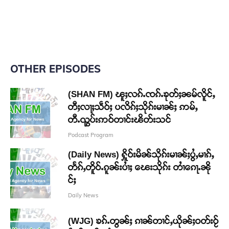
OTHER EPISODES
(SHAN FM) ၽူႈလၵ်ႉၸၵ်ႉၶုတ်ႈၼမ်လိူင်ႇ
တီႈလႃႈသဵဝ်ႈ ပလိၵ်ႈသိုၵ်းမၢၼ်ႈ ဢမ်ႇ
တီႉၺွပ်းဢဝ်တၢင်းၽိတ်းသင်
Podcast Program
(Daily News) ႁိူဝ်းမိၼ်သိုၵ်းမၢၼ်ႈပွႆႇမၢၵ်ႇ
တႅၵ်ႇတိူဝ်ႉၵူၼ်းပၢႆႈ ၽေးသိုၵ်း တၢႆၵေႃႉၼို
င်ႈ
Daily News
(WJG) ၶၵ်ႉတွၼ်ႈ ၵၢၼ်တၢင်ႇယိုၼ်ႈဝတ်းဝႂ်