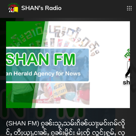
SHAN's Radio
(SHAN FM) ၵူၼ်းသူႇသမ်းၵိၼ်ယႃႈမဝ်းၵမ်လိူ
င်ႇ တီႈယႂႃႇငၢၼ်ႇ ၵူၼ်းမိူင်း မႆႈၸႂ် လွင်ႈႁူမ်ႇ လူ