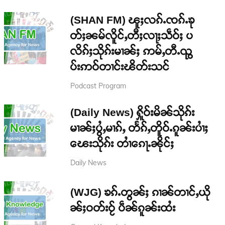
(SHAN FM) ၽူႈလၵ်ႉၸၵ်ႉၶု
တ်ႈၼမ်လိူင်ႇတီႈလႃႈသဵဝ်ႈ ပ
လိၵ်ႈသိုၵ်းမၢၼ်ႈ ဢမ်ႇတီႉၺွ
ပ်းဢဝ်တၢင်းၽိတ်းသင်
Podcast Program
(Daily News) ႁိူဝ်းမိၼ်သိုၵ်း
မၢၼ်ႈပွႆႇမၢၵ်ႇ တႅၵ်ႇတိူဝ်ႉၵူၼ်းပၢႆႈ
ၽေးသိုၵ်း တၢႆၵေႃႉၼိုင်ႈ
Daily News
(WJG) ၶၵ်ႉတွၼ်ႈ ၵၢၼ်တၢင်ႇယို
ၼ်ႈဝတ်းဝႂ် ပဵၼ်ၵူၼ်းထႆး