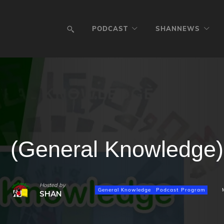
PODCAST
SHANNEWS
(General Knowledge) ဝဵ
Hosted by
General Knowledge
Podcast Program
SHAN