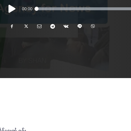
Audio
00:00
Player
င်ၽူႈတွႆႇႁွၵ်ႈ