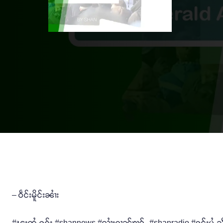
– ဝဵင်းမိူင်းၼၢႆး
#ၽူႈတွႆႇႁွၵ်ႈ #shannews #လၢႆးၵၢၼ်ၶၢဝ်ႇ #shanradio #ႁူင်းပွႆႇသဵ