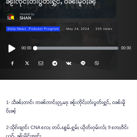
ၼႂ်းၸိုင်ႈတႆးပွတ်းႁွင်ႇ ဝၼ်းမိူဝ်ႈၼႆ့
Hosted by
SHAN
Daily News
Podcast Program
May 24, 2024
335
views
Audio
00:00
00:00
Player
1- သဵၼ်ႈတၢင်း ဢၼ်ၸၢင်ႈၵႂႃႇမႃး ၼႂ်းၸိုင်ႈတႆးပွတ်းႁွင်ႇ ဝၼ်းမိူ
ဝ်ႈၼႆ့
2-သိုၵ်းၶျၢင်း CNA လႄႈ တပ်ႉၽွမ်ႉႁူမ်ႈ ယိုတ်းၵုမ်းလႆႈ 9 ၸႄႈဝဵင်း
ယဝ်ႉ ၼႂ်းမိူင်းၶျၢင်း