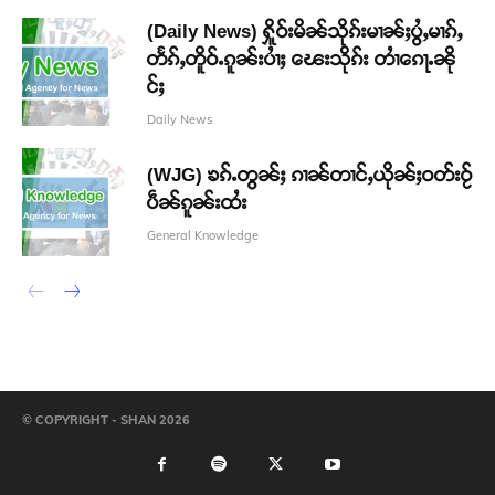
(Daily News) ႁိူဝ်းမိၼ်သိုၵ်းမၢၼ်ႈပွႆႇမၢၵ်ႇ
တႅၵ်ႇတိူဝ်ႉၵူၼ်းပၢႆႈ ၽေးသိုၵ်း တၢႆၵေႃႉၼို
င်ႈ
Daily News
(WJG) ၶၵ်ႉတွၼ်ႈ ၵၢၼ်တၢင်ႇယိုၼ်ႈဝတ်းဝႂ်
ပဵၼ်ၵူၼ်းထႆး
General Knowledge
© COPYRIGHT - SHAN 2026