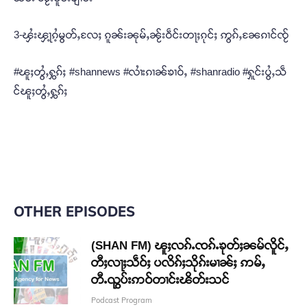
3-ၾႆးၾႃ့ၵႆ့မွတ်ႇလႄႈ ၵူၼ်းၼုမ်ႇၼႂ်းဝဵင်းတႃႈၵုင်ႈ ဢွၵ်ႇၼႄၵၢင်ၸႂ်
#ၽူႈတွႆႇႁွၵ်ႈ #shannews #လၢႆးၵၢၼ်ၶၢဝ်ႇ #shanradio #ႁူင်းပွႆႇသဵ
င်ၽူႈတွႆႇႁွၵ်ႈ
OTHER EPISODES
(SHAN FM) ၽူႈလၵ်ႉၸၵ်ႉၶုတ်ႈၼမ်လိူင်ႇ
တီႈလႃႈသဵဝ်ႈ ပလိၵ်ႈသိုၵ်းမၢၼ်ႈ ဢမ်ႇ
တီႉၺွပ်းဢဝ်တၢင်းၽိတ်းသင်
Podcast Program