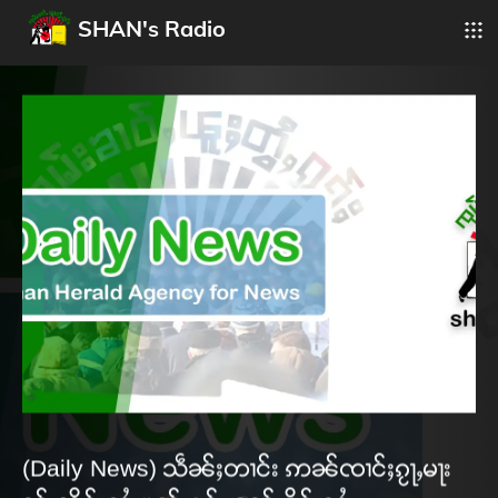
SHAN's Radio
(Daily News) သဵၼ်ႈတၢင်း ဢၼ်ၸၢင်ႈၵႂႃႇမႃး