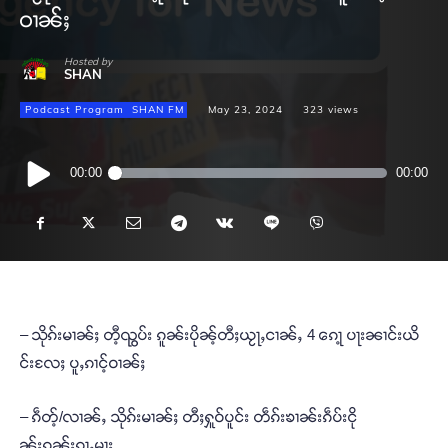
ဝၢၼ်ႈ
Hosted by
SHAN
Podcast Program
SHAN FM
May 23, 2024
323
views
Audio
00:00
00:00
Player
– သိုၵ်းမၢၼ်ႈ တီ့ၺွပ်း ၵူၼ်းပိုၼ့်တီႈယႂႃႇငၢၼ်ႇ 4 ၵေႃ့ ပႃးၼၢင်းယိ
င်းလႄႈ ပူႇၵၢင့်ဝၢၼ်ႈ
– ၵဵတ့်/လၢၼ်ႇ သိုၵ်းမၢၼ်ႈ တီႈႁူဝ်ပူင်း တဵၵ်းၶၢၼ်းၵဵပ်းငို
ၼ်းၵူၼ်းၵႂႃႇမႃး