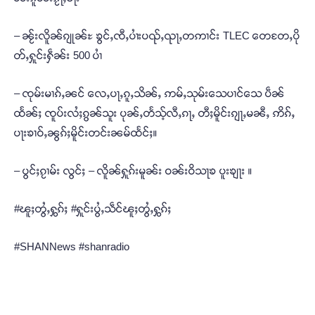
– ၼႂ်းလိူၼ်ၵျုၼ်ႊ ၶွင်ႇၸီႇပၢႆးပၺ်ႇၺႃႇတဢၢင်း TLEC တေတႄႇပို
တ်ႇႁူင်းႁဵၼ်း 500 ပၢႆ
– ၸုမ်းမၢၵ်ႇၼင် လေႇပႃႇၵူႇသိၼ်ႇ ဢမ်ႇသုမ်းသေပၢင်သေ ပဵၼ်
ထႅၼ်ႈ ၸူပ်းလႆႈၵွၼ်သူး ပုၼ်ႇတႅသ့်လီႇၵႃႇ တီႈမိူင်းၵျႃႇမၼီႇ ဢိၵ်ႇ
ပႃးၶၢဝ်ႇၼွၵ်ႈမိူင်းတင်းၼမ်ထႅင်ႈ။
– ပွင်ႈၵႂၢမ်း လွင်ႈ – လိူၼ်ႁူၵ်းမူၼ်း ဝၼ်းဝိသႃၶ ပူးၶျႃး ။
#ၽူႈတွႆႇႁွၵ်ႈ #ႁူင်းပွႆႇသဵင်ၽူႈတွႆႇႁွၵ်ႈ
#SHANNews #shanradio