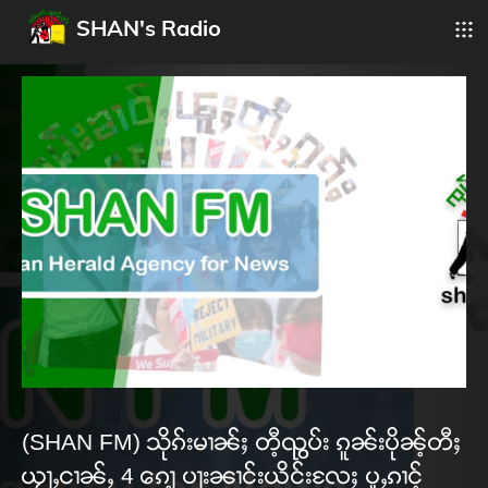
SHAN's Radio
(SHAN FM) သိုၵ်းမၢၼ်ႈ တီ့ၺွပ်း ၵူၼ်းပိုၼ့်တီႈ
ယႂႃႇငၢၼ်ႇ 4 ၵေႃ့ ပႃးၼၢင်းယိင်းလႄႈ ပူႇၵၢင့်