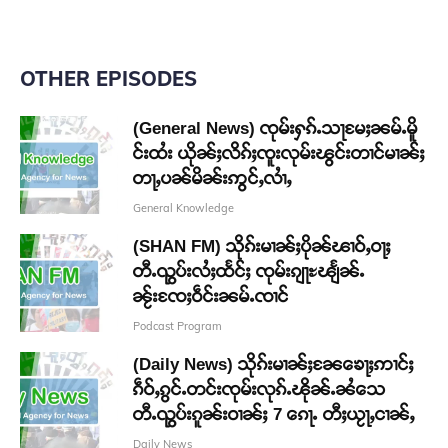
OTHER EPISODES
(General News) ၸုမ်းႁၵ်ႉသႃမႄႈၼမ်ႉမိူ
င်းထႆး ယိုၼ်ႈလိၵ်ႈၸူးလုမ်းၽွင်းတၢင်မၢၼ်ႈ
တႃႇပၼ်မိၼ်းဢွင်ႇလၢႆႇ
General Knowledge
(SHAN FM) သိုၵ်းမၢၼ်ႈပိုၼ်ၽၢဝ်ႇဝႃႈ
တီႉၺွပ်းလႆႈထႅင်ႈ ၸုမ်းၵျႃႊၽျႅၼ်ႉ
ၼႂ်းၸႄႈဝဵင်းၼမ်ႉၸၢင်
Podcast Program
(Daily News) သိုၵ်းမၢၼ်ႈၼႄၶေႃႈဢၢင်ႈ
ၵဵဝ်ႇၵွင်ႉတင်းၸုမ်းလုၵ်ႉၽိုၼ်ႉၼႆသေ
တီႉၺွပ်းၵူၼ်းဝၢၼ်ႈ 7 ၵေႃႉ တီႈယႂႃႇငၢၼ်ႇ
Daily News