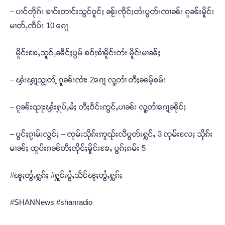
– ပၢင်တိုၵ်း ၶၢဝ်းတၢင်းသွင်ဝူင်ႈ ၼႂ်းၸိုင်ႈတႆးပွတ်းၸၢၼ်း ၵူၼ်းမိူင်း
မၢတ်ႇၸဵပ်း 10 ၵေႃ့
– မိူင်းၶႄႇသူင်ႇၼဵင်ႈပွမ် ၶဝ်ႈၶၢႆမိူင်းတႆး မိူင်းမၢၼ်ႈ
– ၾႆးၾႃ့သျွတ့် ၵူၼ်းၸၢႆး 2ၵေႃ့ လူ့တၢႆ တီႈၼမ့်ၶမ်း
– ၵူၼ်းၺႃးၾႆးႁုပ်ႇမႆႈ တီႈဝဵင်းဢွင်ႇပၢၼ်း လူ့တၢႆၵေႃ့ၼိုင်ႈ
– ပွင်ႈၵႂၢမ်းလွင်ႈ – ၸုမ်းသိုၵ်းဢူၺ်းလီပွတ်းႁွင်ႇ 3 ၸုမ်းလႄႈ သိုၵ်း
မၢၼ်ႈ ထူပ်းၵၼ်တီႈၸိုင်ႈမိူင်းၶႄႇ ပွၵ်ႈၵမ်း 5
#ၽူႈတွႆႇႁွၵ်ႈ #ႁူင်းပွႆႇသဵင်ၽူႈတွႆႇႁွၵ်ႈ
#SHANNews #shanradio