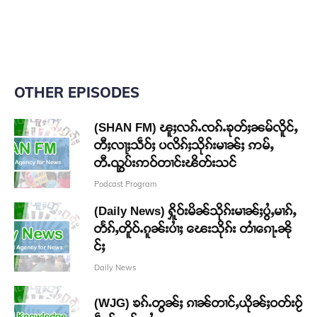
OTHER EPISODES
(SHAN FM) ၽူႈလၵ်ႉၸၵ်ႉၶုတ်ႈၼမ်လိူင်ႇ
တီႈလႃႈသဵဝ်ႈ ပလိၵ်ႈသိုၵ်းမၢၼ်ႈ ဢမ်ႇ
တီႉၺွပ်းဢဝ်တၢင်းၽိတ်းသင်
Podcast Program
(Daily News) ႁိူဝ်းမိၼ်သိုၵ်းမၢၼ်ႈပွႆႇမၢၵ်ႇ
တႅၵ်ႇတိူဝ်ႉၵူၼ်းပၢႆႈ ၽေးသိုၵ်း တၢႆၵေႃႉၼို
င်ႈ
Daily News
(WJG) ၶၵ်ႉတွၼ်ႈ ၵၢၼ်တၢင်ႇယိုၼ်ႈဝတ်းဝႂ်