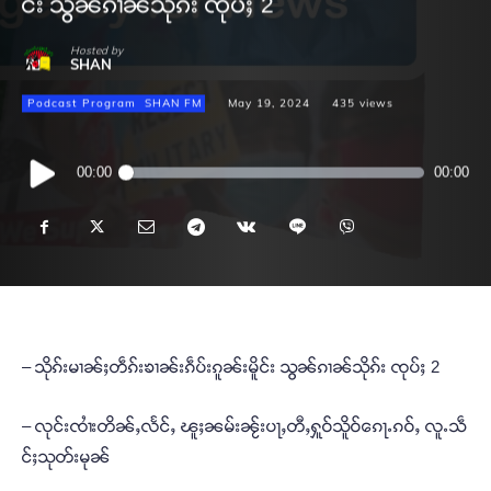
င်း သွၼ်ၵၢၼ်သိုၵ်း ၸုပ်ႈ 2
Hosted by
SHAN
Podcast Program
SHAN FM
May 19, 2024
435
views
Audio
00:00
00:00
Player
– သိုၵ်းမၢၼ်ႈတဵၵ်းၶၢၼ်းၵဵပ်းၵူၼ်းမိူင်း သွၼ်ၵၢၼ်သိုၵ်း ၸုပ်ႈ 2
– လုင်းၸၢႆးတိၼ်ႇလႅင်ႇ ၽူႈၼမ်းၼႂ်းပႃႇတီႇႁူဝ်သိူဝ်ၵေႃႉၵဝ်ႇ လူႉသဵ
င်ႈသုတ်းမုၼ်