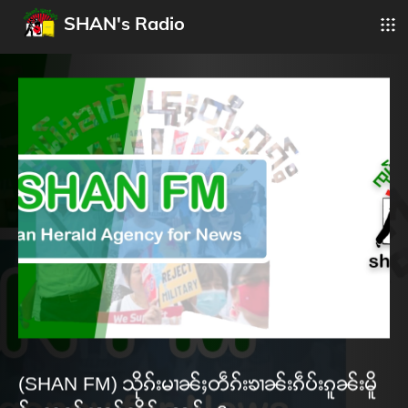
SHAN's Radio
(SHAN FM) သိုၵ်းမၢၼ်ႈတဵၵ်းၶၢၼ်းၵဵပ်းၵူၼ်းမိူ