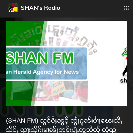
SHAN's Radio
(SHAN FM) သွင်ပီႈၼွင့် ၸွႆႈၵူၼ်းပၢႆႈၽေးသီႇ
သႅင်ႇ ၺႃးသိုၵ်းမၢၼ်ႈတင်းပျီႇတူ့သိတ့် တီ့ၺွ