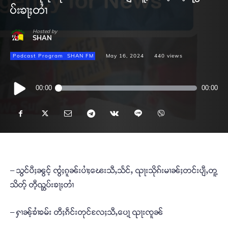
ပ်းၶႃႈတၢႆ
Hosted by
SHAN
Podcast Program
SHAN FM
May 16, 2024
440
views
Audio
00:00
00:00
Player
– သွင်ပီႈၼွင့် ၸွႆႈၵူၼ်းပၢႆႈၽေးသီႇသႅင်ႇ ၺႃးသိုၵ်းမၢၼ်ႈတင်းပျီႇတူ့
သိတ့် တီ့ၺွပ်းၶႃႈတၢႆ
– ႁၢၼ့်ၶၢႆၶမ်း တီႈၵဵင်းတုင်လႄႈသီႇပေႃ့ ၺႃးၸူၼ်