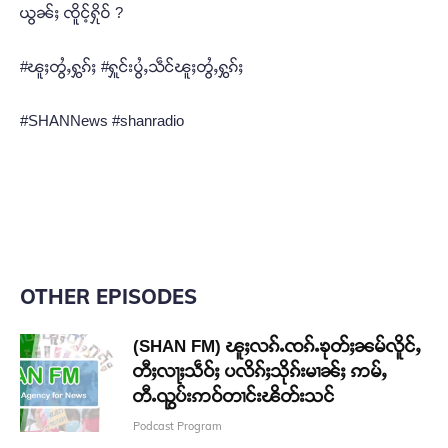
ယွၼ်ႈ ၸိူင့်ႁိုဝ် ?
#ၽူႈတွႆႇႁွၵ်ႈ #ႁူင်းပွႆႇသဵင်ၽူႈတွႆႇႁွၵ်ႈ
#SHANNews #shanradio
OTHER EPISODES
(SHAN FM) ၽူႈလၵ်ႉၸၵ်ႉၶုတ်ႈၼမ်လိူင်ႇ
တီႈလႃႈသဵဝ်ႈ ပလိၵ်ႈသိုၵ်းမၢၼ်ႈ ဢမ်ႇ
တီႉၺွပ်းဢဝ်တၢင်းၽိတ်းသင်
Podcast Program