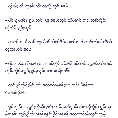
– ၾႆးမႆႈ တီႈတူၼ်ႈတီး လူ့ယႂ်ႇသုမ်းၼမ်
– မိူင်းၵျပၼ်ႊ ႁူပ်ႉထူပ်း ၽူႈၼမ်းၸုမ်းယိပ်းၵွင်ႈၵၢင်ႇၸၢဝ်းၶိူဝ်း
ၼႂ်းမိူင်းႁူမ်ႈတုမ်
– လၢၼ်ႇၵႃႉၶၢႆၽၵ်းတူလႅၼ်လိၼ်ပိၵ်ႉ ၵၢၼ်ၵႃႉၶၢႆတၢင်းလႅၼ်လိၼ်
လူတ်းယွမ်းၼမ်
– မိူင်းဢမေႊရိၵၼ်ႊဝႃႈ ၵၢၼ်လွၵ်ႇလႅၼ်ၵိၼ်တၢင်းဢွၼ်ႊလၢႆႊၼႆႉ
တုမ်ႉတိူဝ်ႉလွင်ႈႁူမ်ႇလူမ်ႈ ဢမေႊရိၵၼ်ႊ
– လူင်ပွင်ၸိုင်ႈမိူင်းထႆး တေမၵ်းမၼ်ႈယႃႈပၢင်း ပဵၼ်တၢ
င်းၵၢၼ်ၶိုၼ်း
– ပွင်ႈၵႂၢမ်း – လွင်ႈဢိုတ်းႁၢမ်ႈ ဢမ်ႇပၼ်ၵူၼ်းၸၢႆး ၼႂ်းမိူင်း ႁူမ်ႈတု
မ်မၢၼ်ႈ ဢွၵ်ႇႁဵတ်းၵၢၼ်ၼွၵ်ႈမိူင်းၼၼ့် တေၸၢင်ႈမီးလွင်ႈတုမ့်