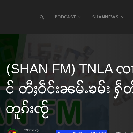
PODCAST
SHANNEWS
(SHAN FM) TNLA ၸၢမ်း
င် တီႈဝဵင်းၼမ်ႉၶမ်း ႁဵတ်း
တူၵ်းၸႂ်
Hosted by
Podcast Program
SHAN FM
April 4, 2