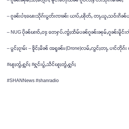
– ၵူၼ်းပၢႆႈၽေးသိုၵ်းပွတ်းၸၢၼ်း ယၢပ်ႇၽိုတ်ႇ တႃႇယူႇသဝ်းၵိၼ်ယႅ
– NUG ပိုၼ်ၽၢဝ်ႇဝႃႈ တေႁပ်ႉၸွႆႈထႅမ်ပၼ်ၵူၼ်းၼုမ်ႇၵူၼ်းမိူင်းၸိူဝ
– ပွင်ႈၵႂၢမ်း – ၶိူင်ႈမိၼ် ၻရူၼ်ႊ(Drone)လမ်ႇလွင်ႈတႃႇ ပၢင်တိုၵ်း ၸိူ
#ၽူႈတွႆႇႁွၵ်ႈ #ႁူင်းပွႆႇသဵင်ၽူႈတွႆႇႁွၵ်ႈ
#SHANNews #shanradio