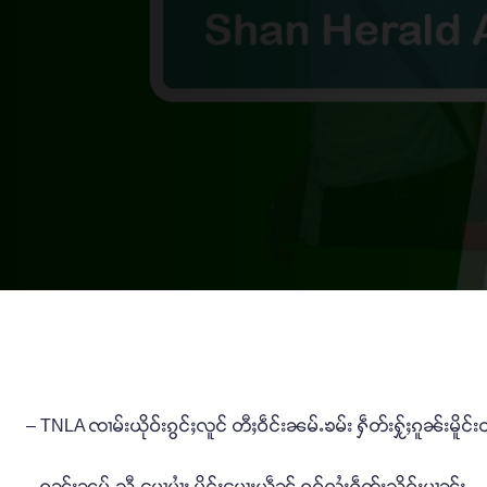
– TNLA ၸၢမ်းယိုဝ်းၵွင်ႈလူင် တီႈဝဵင်းၼမ်ႉၶမ်း ႁဵတ်းႁႂ်ႈၵူၼ်းမိူင်း
– ၵူၼ်းၼုမ်ႇသီႇပေႃ့ပၢႆႈ မိူင်းပေႃးယဵၼ် ၵူဝ်လႆႈႁဵတ်းသိုၵ်းမၢၼ်ႈ