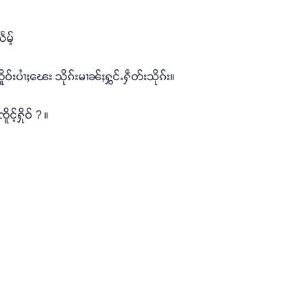
မ့်
်းပၢႆႈၽေး သိုၵ်းမၢၼ်ႈႁွင်ႉႁဵတ်းသိုၵ်း။
င့်ႁိုဝ် ? ။