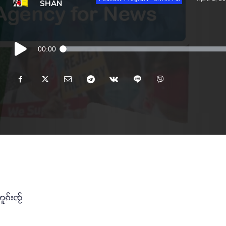
SHAN
Audio
00:00
Player
တူၵ်းၸႂ်