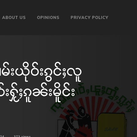
ABOUT US
OPINIONS
PRIVACY POLICY
ယိုဝ်းၵွင်ႈလူ
ႁႂ်ႈၵူၼ်းမိူင်း
024
373
views