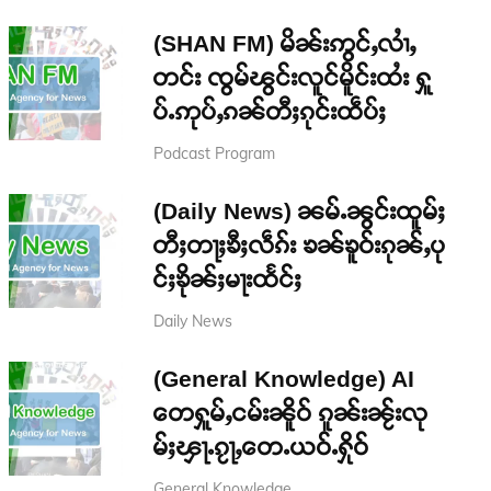
(SHAN FM) မိၼ်းဢွင်ႇလၢႆႇ
တင်း ၸွမ်ၽွင်းလူင်မိူင်းထႆး ႁူ
ပ်ႉဢုပ်ႇၵၼ်တီႈၵုင်းထဵပ်ႈ
Podcast Program
(Daily News) ၼမ်ႉၼွင်းထူမ်ႈ
တီႈတႃႈၶီႈလဵၵ်း ၶၼ်ၶူဝ်းၵုၼ်ႇပု
င်ႈၶိုၼ်ႈမႃးထႅင်ႈ
Daily News
(General Knowledge) AI
တေႁူမ်ႇငမ်းၼိူဝ် ၵူၼ်းၼႂ်းလု
မ်ႈၾႃႉၵႂႃႇတေႉယဝ်ႉႁိုဝ်
General Knowledge