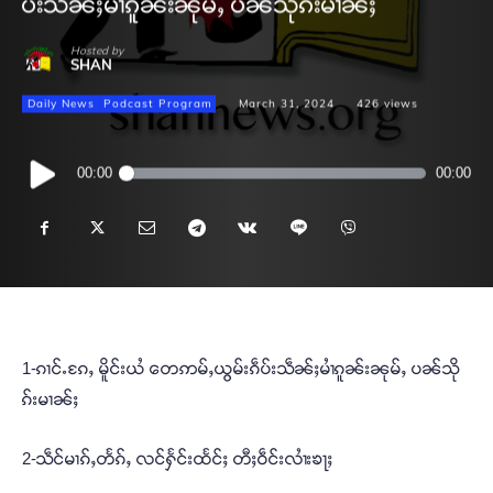
ပ်းသဵၼ်ႈမၢႆၵူၼ်းၼုမ်ႇ ပၼ်သိုၵ်းမၢၼ်ႈ
Hosted by
SHAN
Daily News
Podcast Program
March 31, 2024
426
views
Audio
00:00
00:00
Player
1-ၵၢင်ႉၵႄႇ မိူင်းယႆ တေဢမ်ႇယွမ်းၵဵပ်းသဵၼ်ႈမၢႆၵူၼ်းၼုမ်ႇ ပၼ်သို
ၵ်းမၢၼ်ႈ
2-သဵင်မၢၵ်ႇတႅၵ်ႇ လင်ႁႅင်းထႅင်ႈ တီႈဝဵင်းလၢႆးၶႃႈ