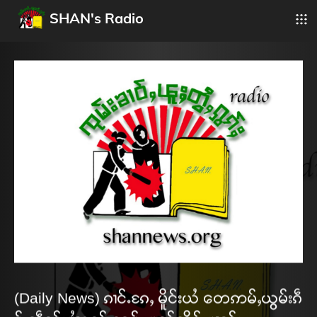
SHAN's Radio
(Daily News) ၵၢင်ႉၵႄႇ မိူင်းယႆ တေဢမ်ႇယွမ်းၵဵ