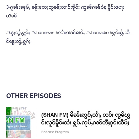
3-ၵူၼ်းၼုမ်ႇ ၼႂ်းၸႄႈတွၼ်ႈလၢင်းၶိူဝ်း ဢွၼ်ၵၼ်ပၢႆႈ မိူင်းပေႃး
ယဵၼ်
#ၽူႈတွႆႇႁွၵ်ႈ #shannews #လၢႆးၵၢၼ်ၶၢဝ်ႇ #shanradio #ႁူင်းပွႆႇသဵ
င်ၽူႈတွႆႇႁွၵ်ႈ
OTHER EPISODES
(SHAN FM) မိၼ်းဢွင်ႇလၢႆႇ တင်း ၸွမ်ၽွ
င်းလူင်မိူင်းထႆး ႁူပ်ႉဢုပ်ႇၵၼ်တီႈၵုင်းထဵပ်ႈ
Podcast Program