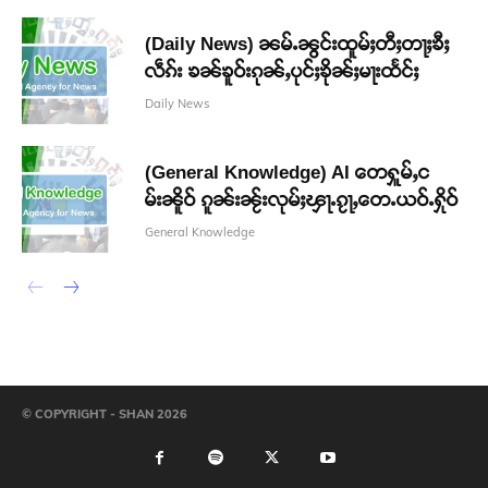
(Daily News) ၼမ်ႉၼွင်းထူမ်ႈတီႈတႃႈၶီႈ
လဵၵ်း ၶၼ်ၶူဝ်းၵုၼ်ႇပုင်ႈၶိုၼ်ႈမႃးထႅင်ႈ
Daily News
(General Knowledge) AI တေႁူမ်ႇင
မ်းၼိူဝ် ၵူၼ်းၼႂ်းလုမ်ႈၾႃႉၵႂႃႇတေႉယဝ်ႉႁိုဝ်
General Knowledge
© COPYRIGHT - SHAN 2026