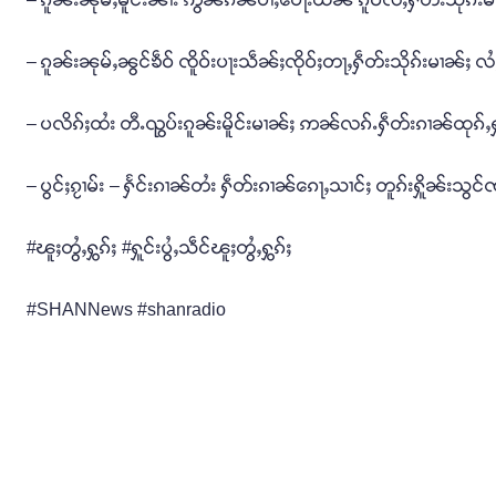
– ၵူၼ်းၼုမ်ႇၼွင်ၶဵဝ် ၸိူဝ်းပႃးသဵၼ်ႈၸိုဝ်ႈတႃႇႁဵတ်းသိုၵ်းမၢၼ်ႈ လႆႈ
– ပလိၵ်ႈထႆး တီႉၺွပ်းၵူၼ်းမိူင်းမၢၼ်ႈ ဢၼ်လၵ်ႉႁဵတ်းၵၢၼ်ထုၵ်
– ပွင်ႈၵႂၢမ်း – ႁႅင်းၵၢၼ်တႆး ႁဵတ်းၵၢၼ်ၵေႃႇသၢင်ႈ တူၵ်းႁိူၼ်းသွ
#ၽူႈတွႆႇႁွၵ်ႈ #ႁူင်းပွႆႇသဵင်ၽူႈတွႆႇႁွၵ်ႈ
#SHANNews #shanradio