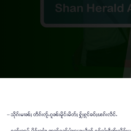
– သိုၵ်းမၢၼ်ႈ တဵၵ်းၸႂ်ႉၵူၼ်းမိူင်းမိတ်ႈ ႁႂ်ႈႁုင်ၶဝ်ႈၽၵ်းလဵင်ႉ
– ၵူၼ်းၼုမ်ႇမိူင်းၼၢႆး ဢွၼ်ၵၼ်ပၢႆႈပေႃးယဵၼ် ၵူဝ်လႆႈႁဵတ်းသိုၵ်း