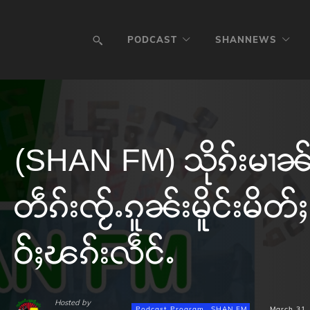
PODCAST
SHANNEWS
(SHAN FM) သိုၵ်းမၢၼ်
တဵၵ်းၸႂ်ႉၵူၼ်းမိူင်းမိတ်ႈ 
ဝ်ႈၽၵ်းလဵင်ႉ
Hosted by
Podcast Program
SHAN FM
March 31,