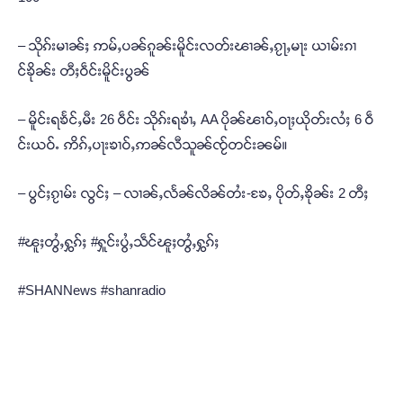
– သိုၵ်းမၢၼ်ႈ ဢမ်ႇပၼ်ၵူၼ်းမိူင်းလတ်းၽၢၼ်ႇၵႂႃႇမႃး ယၢမ်းၵၢ
င်ၶိုၼ်း တီႈဝဵင်းမိူင်းပွၼ်
– မိူင်းရၶႅင်ႇမီး 26 ဝဵင်း သိုၵ်းရၶၢႆႇ AA ပိုၼ်ၽၢဝ်ႇဝႃႈယိုတ်းလႆႈ 6 ဝဵ
င်းယဝ်ႉ ဢိၵ်ႇပႃးၶၢဝ်ႇဢၼ်လီသူၼ်ၸႂ်တင်းၼမ်။
– ပွင်ႈၵႂၢမ်း လွင်ႈ – လၢၼ်ႇလႅၼ်လိၼ်တႆး-ၶႄႇ ပိုတ်ႇၶိုၼ်း 2 တီႈ
#ၽူႈတွႆႇႁွၵ်ႈ #ႁူင်းပွႆႇသဵင်ၽူႈတွႆႇႁွၵ်ႈ
#SHANNews #shanradio