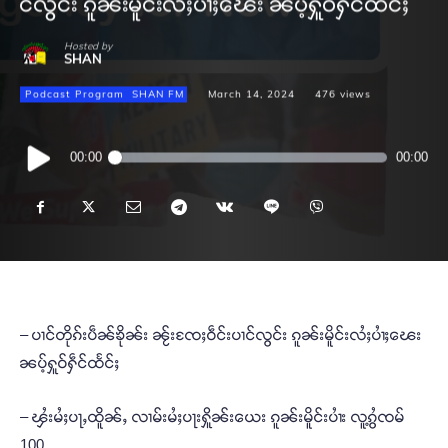
င်လွင်း ၵူၼ်းမိူင်းလႆႈပၢႆႈၽေး ၼပ့်ႁူဝ်ႁဵင်ထႅင်ႈ
Hosted by
SHAN
Podcast Program
SHAN FM
March 14, 2024
476
views
Audio
00:00
00:00
Player
– ပၢင်တိုၵ်းပဵၼ်ၶိုၼ်း ၼႂ်းၸႄႈဝဵင်းပၢင်လွင်း ၵူၼ်းမိူင်းလႆႈပၢႆႈၽေး
ၼပ့်ႁူဝ်ႁဵင်ထႅင်ႈ
– ၾႆးမႆႈပႃႇထိူၼ်ႇ လၢမ်းမႆႈပႃးႁိူၼ်းယေး ၵူၼ်းမိူင်းပၢႆး လူ့ၵွႆၸမ်
100