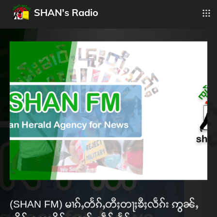
SHAN's Radio
(SHAN FM) မၢၵ်ႇတႅၵ်ႇတီႈတႃႈၶီႈလဵၵ်း ဢွၼ်ႇ