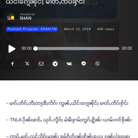
ယိင်းၵေႃ့ၼိုင်ႈ မၢတ်ႇၸဵပ်းႁႅင်း
Hosted by
SHAN
Podcast Program
SHAN FM
March 12, 2024
406
views
Audio
00:00
00:00
Player
– မၢၵ်ႇတႅၵ်ႇတီႈတႃႈၶီႈလဵၵ်း ဢွၼ်ႇယိင်းၵေႃ့ၼိုင်ႈ မၢတ်ႇၸဵပ်းႁႅင်း
– TNLA ပိုၼ်ၽၢဝ်ႇ ယုၵ်ႉလိူၵ်ႈ မၢႆမီႈႁၢမ်ႈဢွၵ်ႇႁိူၼ်း ယၢမ်းၵၢင်ၶိုၼ်း
– ၸၢၵ်ႇမၢၵ်ႇလူင်သိုၵ်းမၢၼ်ႈ ၶမ်ၵိုတ်းၼႂ်းႁိူၼ်းယေး ၵူၼ်းပၢႆႈၽေး