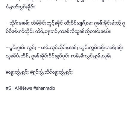
ပႆႇႁတ်းပွၵ်ႈမိူဝ်း
– သိုၵ်းမၢၼ်ႈ ထႅမ်ႁႅင်းတူင့်ၼိုင် တီႈဝဵင်းၵျွၵ့်မႄး ၵူၼ်းမိူင်းမႆႈၸႂ် ၵူ
ဝ်ပဵၼ်ပၢင်တိုၵ်း ဢိၵ်ႇပႃးၶၢဝ်ႇဢၼ်လီသူၼ်ၸႂ်တၢင်းၼမ်။
– ပွင်ႈၵႂၢမ်း လွင်ႈ – မၢၵ်ႇလူင်သိုၵ်းမၢၼ်ႈ တူၵ်းၸွမ်းၼႂ်းဝၢၼ်ႈၼႂ်း
သူၼ်ပႆႇတႅၵ်ႇ ၵူၼ်းမိူင်းဝဵင်းႁူဝ်ပူင်း ဢမ်ႇမီးလွင်ႈႁူမ်ႇလူမ်ႈ
#ၽူႈတွႆႇႁွၵ်ႈ #ႁူင်းပွႆႇသဵင်ၽူႈတွႆႇႁွၵ်ႈ
#SHANNews #shanradio