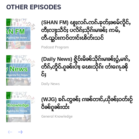
OTHER EPISODES
(SHAN FM) ၽူႈလၵ်ႉၸၵ်ႉၶုတ်ႈၼမ်လိူင်ႇ
တီႈလႃႈသဵဝ်ႈ ပလိၵ်ႈသိုၵ်းမၢၼ်ႈ ဢမ်ႇ
တီႉၺွပ်းဢဝ်တၢင်းၽိတ်းသင်
Podcast Program
(Daily News) ႁိူဝ်းမိၼ်သိုၵ်းမၢၼ်ႈပွႆႇမၢၵ်ႇ
တႅၵ်ႇတိူဝ်ႉၵူၼ်းပၢႆႈ ၽေးသိုၵ်း တၢႆၵေႃႉၼို
င်ႈ
Daily News
(WJG) ၶၵ်ႉတွၼ်ႈ ၵၢၼ်တၢင်ႇယိုၼ်ႈဝတ်းဝႂ်
ပဵၼ်ၵူၼ်းထႆး
General Knowledge