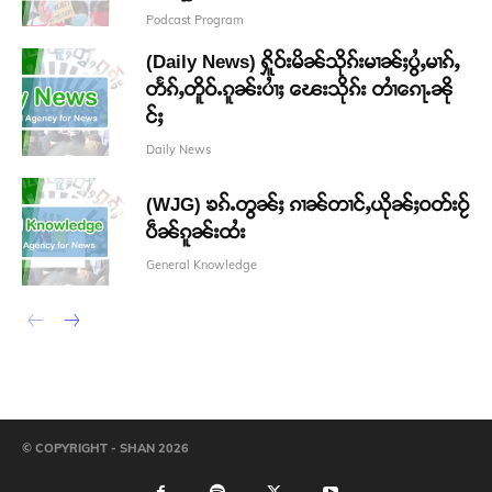
Podcast Program
(Daily News) ႁိူဝ်းမိၼ်သိုၵ်းမၢၼ်ႈပွႆႇမၢၵ်ႇ
တႅၵ်ႇတိူဝ်ႉၵူၼ်းပၢႆႈ ၽေးသိုၵ်း တၢႆၵေႃႉၼို
င်ႈ
Daily News
(WJG) ၶၵ်ႉတွၼ်ႈ ၵၢၼ်တၢင်ႇယိုၼ်ႈဝတ်းဝႂ်
ပဵၼ်ၵူၼ်းထႆး
General Knowledge
© COPYRIGHT - SHAN 2026