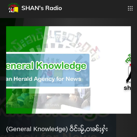
SHAN's Radio
(General Knowledge) ဝဵင်းမႂ်ႇဝၢၼ်ႈႁႆး