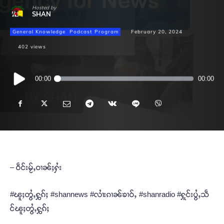
Hosted by
SHAN
General Knowledge
Podcast Program
February 20, 2024
402
views
Audio
00:00
00:00
Player
– ဝဵင်းမႂ်ႇဝၢၼ်ႈႁႆး
#ၽူႈတွႆႇႁွၵ်ႈ #shannews #လၢႆးၵၢၼ်ၶၢဝ်ႇ #shanradio #ႁူင်းပွႆႇသဵ
င်ၽူႈတွႆႇႁွၵ်ႈ