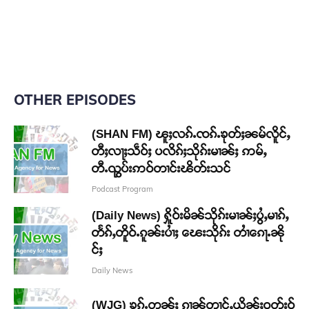
OTHER EPISODES
(SHAN FM) ၽူႈလၵ်ႉၸၵ်ႉၶုတ်ႈၼမ်လိူင်ႇ
တီႈလႃႈသဵဝ်ႈ ပလိၵ်ႈသိုၵ်းမၢၼ်ႈ ဢမ်ႇ
တီႉၺွပ်းဢဝ်တၢင်းၽိတ်းသင်
Podcast Program
(Daily News) ႁိူဝ်းမိၼ်သိုၵ်းမၢၼ်ႈပွႆႇမၢၵ်ႇ
တႅၵ်ႇတိူဝ်ႉၵူၼ်းပၢႆႈ ၽေးသိုၵ်း တၢႆၵေႃႉၼို
င်ႈ
Daily News
(WJG) ၶၵ်ႉတွၼ်ႈ ၵၢၼ်တၢင်ႇယိုၼ်ႈဝတ်းဝႂ်