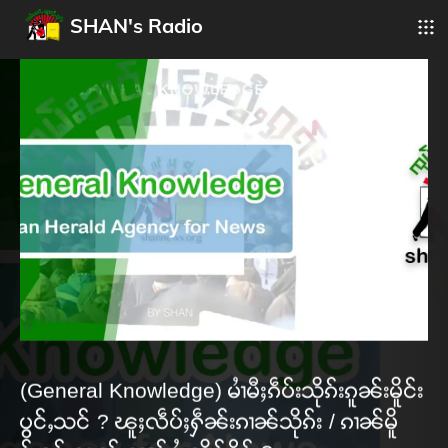
SHAN's Radio
(General Knowledge) မၢႆမီႈၵဵပ်းသိုၵ်းၵူၼ်းမိူင်း
ပွင်ႇသင် ? ၽူႈလဵပ်ႈႁဵၼ်းၵၢၼ်သိုၵ်း / ၵၢၼ်မိူ