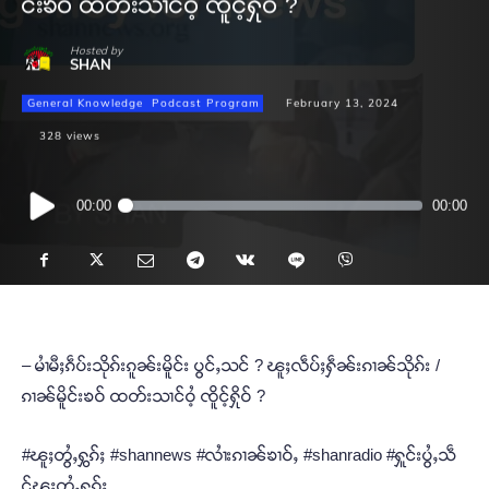
င်းၶဝ် ထတ်းသၢင်ဝႆ့ ၸိူင့်ႁိုဝ် ?
Hosted by
SHAN
General Knowledge
Podcast Program
February 13, 2024
328
views
Audio
00:00
00:00
Player
– မၢႆမီႈၵဵပ်းသိုၵ်းၵူၼ်းမိူင်း ပွင်ႇသင် ? ၽူႈလဵပ်ႈႁဵၼ်းၵၢၼ်သိုၵ်း /
ၵၢၼ်မိူင်းၶဝ် ထတ်းသၢင်ဝႆ့ ၸိူင့်ႁိုဝ် ?
#ၽူႈတွႆႇႁွၵ်ႈ #shannews #လၢႆးၵၢၼ်ၶၢဝ်ႇ #shanradio #ႁူင်းပွႆႇသဵ
င်ၽူႈတွႆႇႁွၵ်ႈ