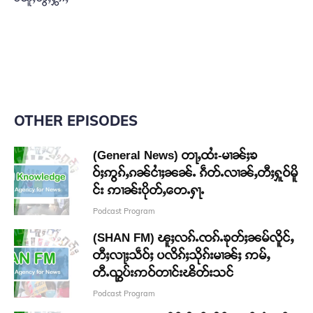
OTHER EPISODES
(General News) တႃႇထႆး-မၢၼ်ႈၶ
ဝ်ႈဢွၵ်ႇၵၼ်ငၢႆႈၼၼ်ႉ ၵဵတ်ႉလၢၼ်ႇတီႈႁူဝ်မိူ
င်း ဢၢၼ်းပိုတ်ႇတေႉႁႃႉ
Podcast Program
(SHAN FM) ၽူႈလၵ်ႉၸၵ်ႉၶုတ်ႈၼမ်လိူင်ႇ
တီႈလႃႈသဵဝ်ႈ ပလိၵ်ႈသိုၵ်းမၢၼ်ႈ ဢမ်ႇ
တီႉၺွပ်းဢဝ်တၢင်းၽိတ်းသင်
Podcast Program