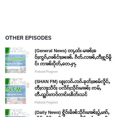
OTHER EPISODES
(General News) တႃႇထႆး-မၢၼ်ႈၶ
ဝ်ႈဢွၵ်ႇၵၼ်ငၢႆႈၼၼ်ႉ ၵဵတ်ႉလၢၼ်ႇတီႈႁူဝ်မိူ
င်း ဢၢၼ်းပိုတ်ႇတေႉႁႃႉ
Podcast Program
(SHAN FM) ၽူႈလၵ်ႉၸၵ်ႉၶုတ်ႈၼမ်လိူင်ႇ
တီႈလႃႈသဵဝ်ႈ ပလိၵ်ႈသိုၵ်းမၢၼ်ႈ ဢမ်ႇ
တီႉၺွပ်းဢဝ်တၢင်းၽိတ်းသင်
Podcast Program
(Daily News) ႁိူဝ်းမိၼ်သိုၵ်းမၢၼ်ႈပွႆႇမၢၵ်ႇ