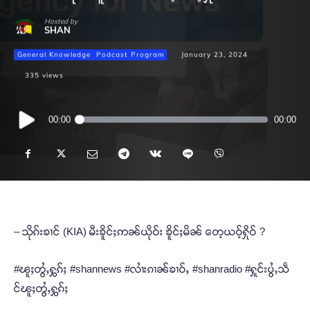
Hosted by
SHAN
General Knowledge
Podcast Program
January 23, 2024
335
views
Audio
00:00
00:00
Player
– သိုၵ်းၶၢင် (KIA) မီးၶိူင်ႈဢၼ်ယိုဝ်း ၶိူင်ႈမိၼ် တေ့ယဝ့်ႁိုဝ် ?
#ၽူႈတွႆႇႁွၵ်ႈ #shannews #လၢႆးၵၢၼ်ၶၢဝ်ႇ #shanradio #ႁူင်းပွႆႇသဵ
င်ၽူႈတွႆႇႁွၵ်ႈ