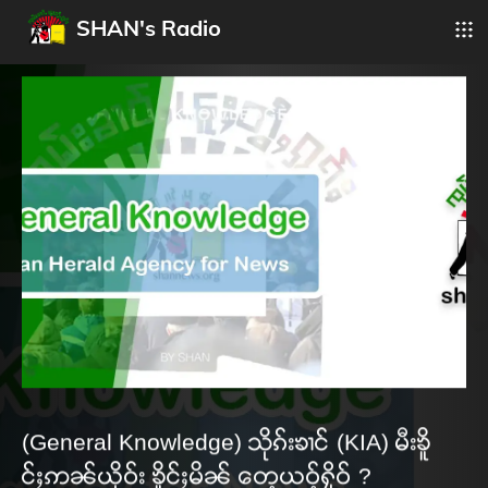
SHAN's Radio
(General Knowledge) သိုၵ်းၶၢင် (KIA) မီးၶိူ
င်ႈဢၼ်ယိုဝ်း ၶိူင်ႈမိၼ် တေ့ယဝ့်ႁိုဝ် ?