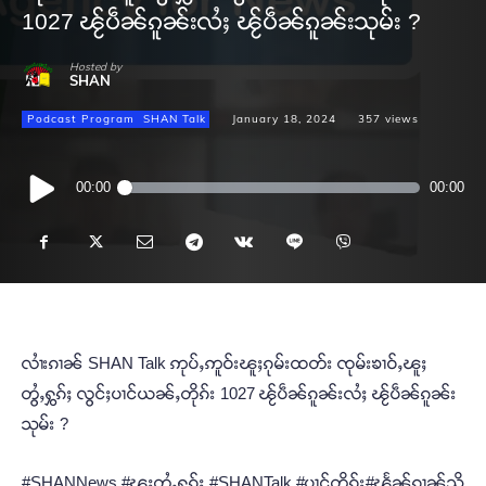
1027 ၽႂ်ပဵၼ်ၵူၼ်းလႆႈ ၽႂ်ပဵၼ်ၵူၼ်းသုမ်း ?
Hosted by
SHAN
Podcast Program
SHAN Talk
January 18, 2024
357
views
Audio
00:00
00:00
Player
လၢႆးၵၢၼ် SHAN Talk ဢုပ်ႇဢူဝ်းၽူႈၵုမ်းထတ်း ၸုမ်းၶၢဝ်ႇၽူႈ
တွႆႇႁွၵ်ႈ လွင်ႈပၢင်ယၼ်ႇတိုၵ်း 1027 ၽႂ်ပဵၼ်ၵူၼ်းလႆႈ ၽႂ်ပဵၼ်ၵူၼ်း
သုမ်း ?
#SHANNews #ၽူႈတွႆႇႁွၵ်ႈ #SHANTalk #ပၢင်တိုၵ်း#ၽႅၼ်ၵၢၼ်သို