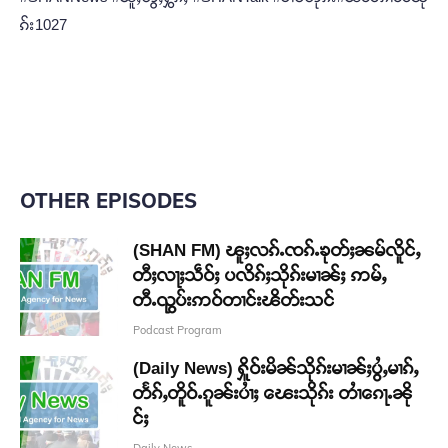
ၵ်း1027
OTHER EPISODES
(SHAN FM) ၽူႈလၵ်ႉၸၵ်ႉၶုတ်ႈၼမ်လိူင်ႇ
တီႈလႃႈသဵဝ်ႈ ပလိၵ်ႈသိုၵ်းမၢၼ်ႈ ဢမ်ႇ
တီႉၺွပ်းဢဝ်တၢင်းၽိတ်းသင်
Podcast Program
(Daily News) ႁိူဝ်းမိၼ်သိုၵ်းမၢၼ်ႈပွႆႇမၢၵ်ႇ
တႅၵ်ႇတိူဝ်ႉၵူၼ်းပၢႆႈ ၽေးသိုၵ်း တၢႆၵေႃႉၼို
င်ႈ
Daily News