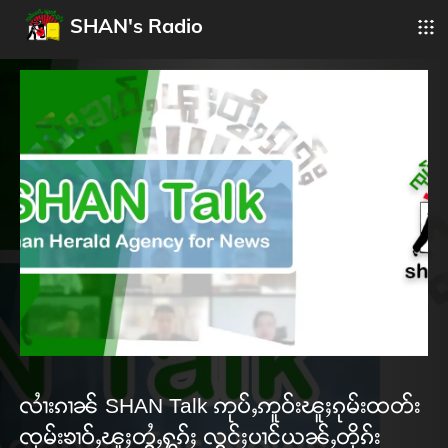
SHAN's Radio
လၢႆးၵၢၼ် SHAN Talk ဢုပ်ႇဢူဝ်းၽူႈၵုမ်းထတ်း
ၸုမ်းၶၢဝ်ႇၽူႈတွႆႇႁွၵ်ႈ လွင်ႈပၢင်ယၼ်ႇတိုၵ်း