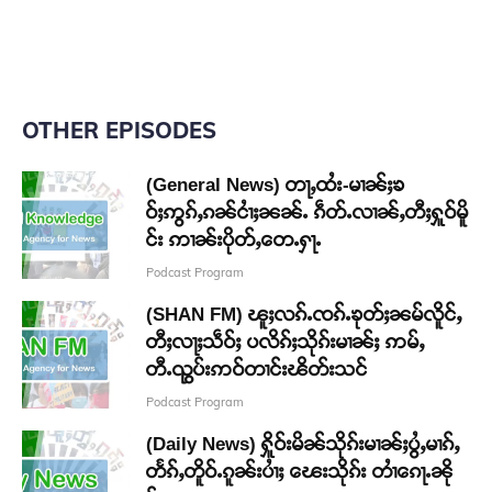
OTHER EPISODES
(General News) တႃႇထႆး-မၢၼ်ႈၶ
ဝ်ႈဢွၵ်ႇၵၼ်ငၢႆႈၼၼ်ႉ ၵဵတ်ႉလၢၼ်ႇတီႈႁူဝ်မိူ
င်း ဢၢၼ်းပိုတ်ႇတေႉႁႃႉ
Podcast Program
(SHAN FM) ၽူႈလၵ်ႉၸၵ်ႉၶုတ်ႈၼမ်လိူင်ႇ
တီႈလႃႈသဵဝ်ႈ ပလိၵ်ႈသိုၵ်းမၢၼ်ႈ ဢမ်ႇ
တီႉၺွပ်းဢဝ်တၢင်းၽိတ်းသင်
Podcast Program
(Daily News) ႁိူဝ်းမိၼ်သိုၵ်းမၢၼ်ႈပွႆႇမၢၵ်ႇ
တႅၵ်ႇတိူဝ်ႉၵူၼ်းပၢႆႈ ၽေးသိုၵ်း တၢႆၵေႃႉၼို