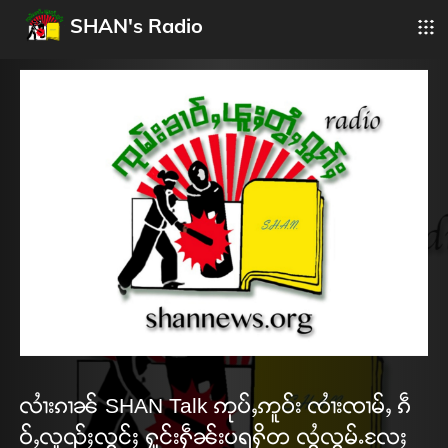
SHAN's Radio
လၢႆးၵၢၼ် SHAN Talk ဢုပ်ႇဢူဝ်း ၸၢႆးၸၢမ်ႇ ၵဵ
ဝ်ႇလူၺ်ႈလွင်ႈ ႁူင်းႁဵၼ်းပရႁိတ လွႆလွမ်ႉလႄႈ