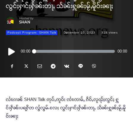
လွင်ႈႁၢင်ႈႁႅၼ်းတႃႇ သႅၼ်းႁူၼ်ႈမႂ်ႇမိူဝ်းၼႃႈ
Hosted by
SHAN
Podcast Program
SHAN Talk
December 25, 2023
318
views
Audio
00:00
00:00
Player
လၢႆးၵၢၼ် SHAN Talk ဢုပ်ႇဢူဝ်း ၸၢႆးၸၢမ်ႇ ၵဵဝ်ႇလူၺ်ႈလွင်ႈ ႁူ
င်းႁဵၼ်းပရႁိတ လွႆလွမ်ႉလႄႈ လွင်ႈႁၢင်ႈႁႅၼ်းတႃႇ သႅၼ်းႁူၼ်ႈမႂ်ႇမိူ
ဝ်းၼႃႈ