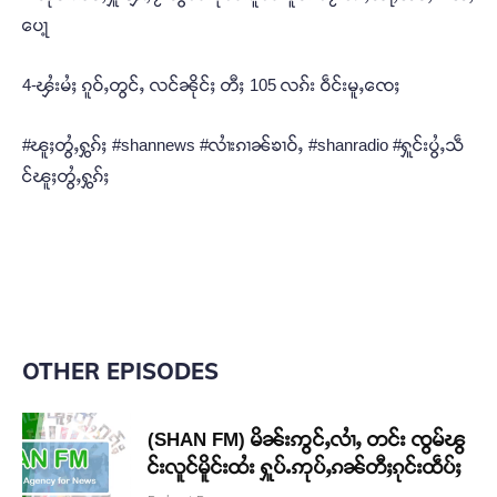
ပေႃ့
4-ၾႆးမႆႈ ၵူဝ်ႇတွင်ႇ လင်ၼိုင်ႈ တီႈ 105 လၵ်း ဝဵင်းမူႇၸေႈ
#ၽူႈတွႆႇႁွၵ်ႈ #shannews #လၢႆးၵၢၼ်ၶၢဝ်ႇ #shanradio #ႁူင်းပွႆႇသဵ
င်ၽူႈတွႆႇႁွၵ်ႈ
OTHER EPISODES
(SHAN FM) မိၼ်းဢွင်ႇလၢႆႇ တင်း ၸွမ်ၽွ
င်းလူင်မိူင်းထႆး ႁူပ်ႉဢုပ်ႇၵၼ်တီႈၵုင်းထဵပ်ႈ