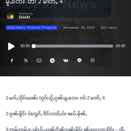
မူႇၸေႊ တၢႆ 2 မၢတ်ႇ 4
Hosted by
SHAN
Daily News
Podcast Program
November 29, 2023
422
views
Audio
00:00
00:00
Player
1-မၢၵ်ႇသိုၵ်းမၢၼ်ႈ တူၵ်းသႂ်ႇၵူၼ်းမူႇၸေႊ တၢႆ 2 မၢတ်ႇ 4
2-ၵူၼ်းမိူင်း ပၢႆႈဢွၵ်ႇ ဝဵင်းလၢဝ်ႇၵၢႆး ၼပ်ႉမိုၼ်ႇ
3-ၸုမ်းဢမ်ႇႁူႉၾၢႆႇပႂ်ႉယွၼ်းငိုၼ်းၵူၼ်းမိူင်း ၼႂ်းၵႄႈလႃႈသဵဝ်ႈ – သီႇ