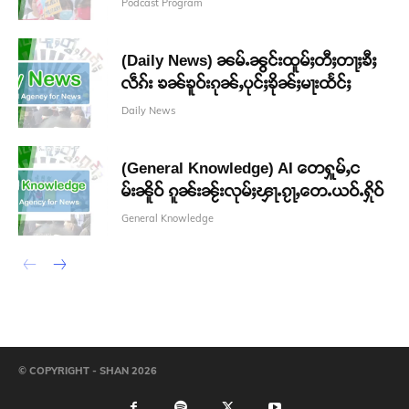
Podcast Program
(Daily News) ၼမ်ႉၼွင်းထူမ်ႈတီႈတႃႈၶီႈ
လဵၵ်း ၶၼ်ၶူဝ်းၵုၼ်ႇပုင်ႈၶိုၼ်ႈမႃးထႅင်ႈ
Daily News
(General Knowledge) AI တေႁူမ်ႇင
မ်းၼိူဝ် ၵူၼ်းၼႂ်းလုမ်ႈၾႃႉၵႂႃႇတေႉယဝ်ႉႁိုဝ်
General Knowledge
© COPYRIGHT - SHAN 2026