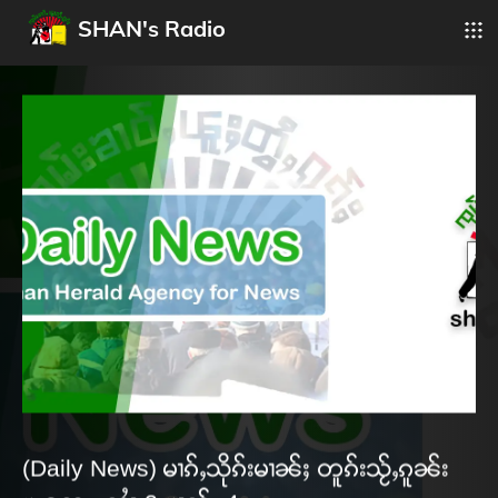
SHAN's Radio
(Daily News) မၢၵ်ႇသိုၵ်းမၢၼ်ႈ တူၵ်းသႂ်ႇၵူၼ်း