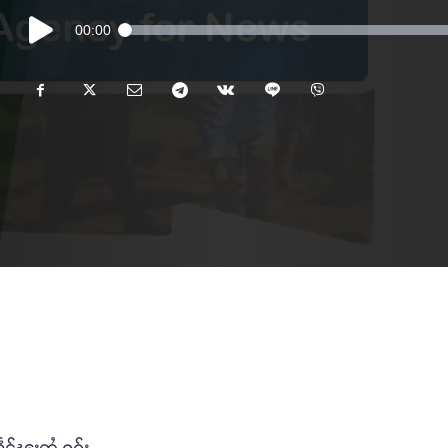
Audio
00:00
Player
င်ၽူႈတွႆႇႁွၵ်ႈ