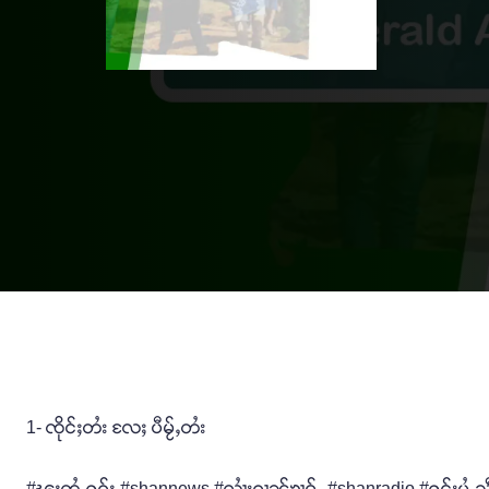
1- ၸိုင်ႈတႆး လႄႈ ပီမႂ်ႇတႆး
#ၽူႈတွႆႇႁွၵ်ႈ #shannews #လၢႆးၵၢၼ်ၶၢဝ်ႇ #shanradio #ႁူင်းပွႆႇသဵ