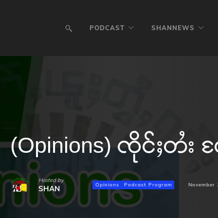
PODCAST
SHANNEWS
(Opinions) ၸိုင်ႈတႆး လ
Hosted by
Opinions
Podcast Program
November 
SHAN