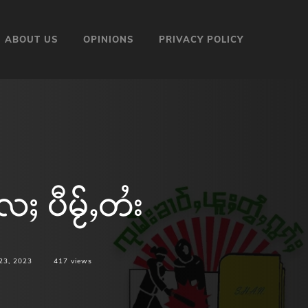
ABOUT US
OPINIONS
PRIVACY POLICY
ႄႈ ပီမႂ်ႇတႆး
23, 2023
417
views