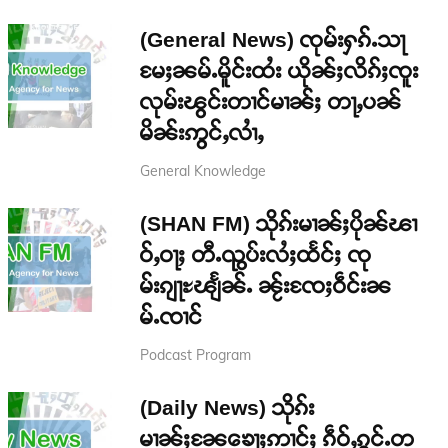
(General News) ၸုမ်းႁၵ်ႉသႃ
မႄႈၼမ်ႉမိူင်းထႆး ယိုၼ်ႈလိၵ်ႈၸူး
လုမ်းၽွင်းတၢင်မၢၼ်ႈ တႃႇပၼ်
မိၼ်းဢွင်ႇလၢႆႇ
General Knowledge
(SHAN FM) သိုၵ်းမၢၼ်ႈပိုၼ်ၽၢ
ဝ်ႇဝႃႈ တီႉၺွပ်းလႆႈထႅင်ႈ ၸု
မ်းၵျႃႊၽျႅၼ်ႉ ၼႂ်းၸႄႈဝဵင်းၼ
မ်ႉၸၢင်
Podcast Program
(Daily News) သိုၵ်း
မၢၼ်ႈၼႄၶေႃႈဢၢင်ႈ ၵဵဝ်ႇၵွင်ႉတ