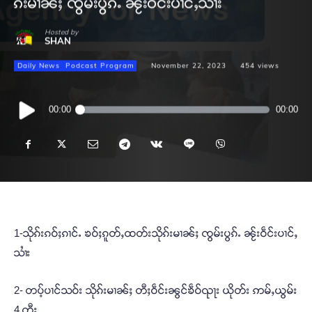
ၵ်းမၢၼ်ႈ ၸွမ်းပွၵ်ႉ ၼႂ်းဝဵင်းပၢင်ႇသၢႆး
Hosted by
SHAN
Daily News
Podcast Program
November 22, 2023
454
views
Audio
00:00
00:00
Player
1-သိုၵ်းၵဝ်ႈၵၢင်ႉ ၶဝ်ႈၵူတ်ႇထတ်းသိုၵ်းမၢၼ်ႈ ၸွမ်းပွၵ်ႉ ၼႂ်းဝဵင်းပၢင်ႇ
သၢႆး
2- တပ့်ပၢင်သဝ်း သိုၵ်းမၢၼ်ႈ တီႈဝဵင်းၼွင်ၶဵဝ်ၺႃး ယိုတ်း ဢမ်ႇယွမ်း
4 တီႈ