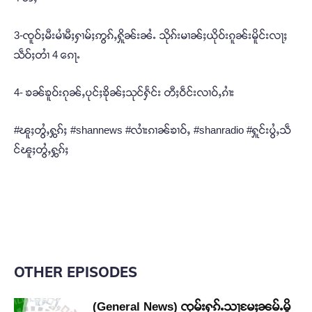
3-ၸူဝ်ႈမီးမၢႆမီႈႁၢမ်ႈဢွၵ်ႇႁိူၼ်းၼႆႉ သိုၵ်းမၢၼ်ႈယိုဝ်းၵူၼ်းမိူင်းလႃႈ
သဵဝ်ႈတၢႆ 4 ၵေႃႉ
4- ၶၼ်ၶူဝ်းၵုၼ်ႇပုင်ႈၶိုၼ်ႈသုင်ႁႅင်း တီႈဝဵင်းလၢဝ်ႇၵၢႆး
#ၽူႈတွႆႇႁွၵ်ႈ #shannews #လၢႆးၵၢၼ်ၶၢဝ်ႇ #shanradio #ႁူင်းပွႆႇသဵ
င်ၽူႈတွႆႇႁွၵ်ႈ
OTHER EPISODES
(General News) ၸုမ်းႁၵ်ႉသႃမႄႈၼမ်ႉမိူ