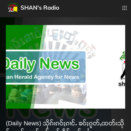
SHAN's Radio
(Daily News) သိုၵ်းၵဝ်ႈၵၢင်ႉ ၶဝ်ႈၵူတ်ႇထတ်းသို