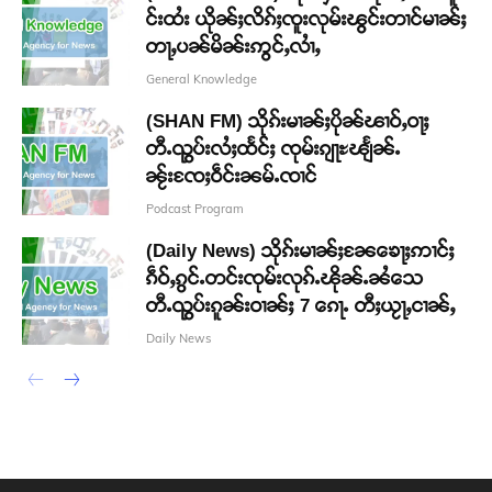
င်းထႆး ယိုၼ်ႈလိၵ်ႈၸူးလုမ်းၽွင်းတၢင်မၢၼ်ႈ
တႃႇပၼ်မိၼ်းဢွင်ႇလၢႆႇ
General Knowledge
(SHAN FM) သိုၵ်းမၢၼ်ႈပိုၼ်ၽၢဝ်ႇဝႃႈ
တီႉၺွပ်းလႆႈထႅင်ႈ ၸုမ်းၵျႃႊၽျႅၼ်ႉ
ၼႂ်းၸႄႈဝဵင်းၼမ်ႉၸၢင်
Podcast Program
(Daily News) သိုၵ်းမၢၼ်ႈၼႄၶေႃႈဢၢင်ႈ
ၵဵဝ်ႇၵွင်ႉတင်းၸုမ်းလုၵ်ႉၽိုၼ်ႉၼႆသေ
တီႉၺွပ်းၵူၼ်းဝၢၼ်ႈ 7 ၵေႃႉ တီႈယႂႃႇငၢၼ်ႇ
Daily News