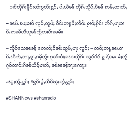
– ပၢင်တိုၵ်းမိူင်းတႆးပွတ်းႁွင်ႇ ပႆႇယဵၼ် တိုၵ်ႉသိုပ်ႇပဵၼ် ဢမ်ႇထၢတ်ႇ
– ၼမ်ႉမႄႈၶၢဝ် လုပ်ႇထူမ်ႈ ဝဵင်းတႃႈၶီႈလဵၵ်း ႁၢဝ်ႈႁႅင်း ဢိၵ်ႇပႃးၶၢ
ဝ်ႇဢၼ်လီသူၼ်ၸႂ်တၢင်းၼမ်။
– လိူဝ်သေၼၼ့် တေလႆႈငိၼ်းထွမ်ႇပႃး လွင်ႈ – ၸဝ်ႈတႃႇၼယၢ
ပ်ႇၽိုတ်ႇတႃႇၵႂႃႇၵမ့်ၸွႆႈ ၵူၼ်းပၢႆႈၽေးသိုၵ်း ၼွင်ပိင် ၵျွၵ့်မႄး မႆႈၸႂ်
ၵူဝ်တၢင်းၵိၼ်ယႅမ့်ၶၢတ်ႇ ၼႆၼၼ့်ၶႃႈဢေႃႈ။
#ၽူႈတွႆႇႁွၵ်ႈ #ႁူင်းပွႆႇသဵင်ၽူႈတွႆႇႁွၵ်ႈ
#SHANNews #shanradio