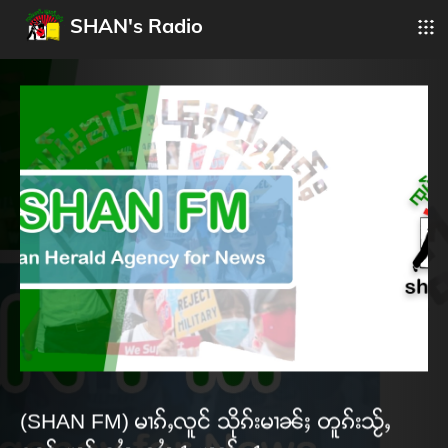
SHAN's Radio
(SHAN FM) မၢၵ်ႇလူင် သိုၵ်းမၢၼ်ႈ တူၵ်းသႂ်ႇ