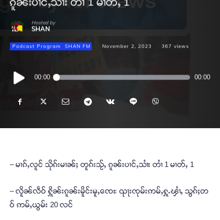
ၵူၼ်းပၢင်ႇသၢႆး တၢႆ 1 မၢတ်ႇ 1
Hosted by
SHAN
Podcast Program
SHAN FM
November 2, 2023
367
views
Audio
00:00
00:00
Player
– မၢၵ်ႇလူင် သိုၵ်းမၢၼ်ႈ တူၵ်းသႂ်ႇ ၵူၼ်းပၢင်ႇသၢႆး တၢႆ 1 မၢတ်ႇ 1
– လိူၼ်လဵဝ် ႁိူၼ်းၵူၼ်းမိူင်းမူႇၸေႊ ၺႃးၸုမ်းဢမ်ႇႁူႉၾၢႆႇ သွၵ်ႈတ
ဝ် ဢမ်ႇယွမ်း 20 လင်