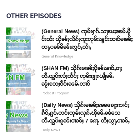
OTHER EPISODES
(General News) ၸုမ်းႁၵ်ႉသႃမႄႈၼမ်ႉမိူ
င်းထႆး ယိုၼ်ႈလိၵ်ႈၸူးလုမ်းၽွင်းတၢင်မၢၼ်ႈ
တႃႇပၼ်မိၼ်းဢွင်ႇလၢႆႇ
General Knowledge
(SHAN FM) သိုၵ်းမၢၼ်ႈပိုၼ်ၽၢဝ်ႇဝႃႈ
တီႉၺွပ်းလႆႈထႅင်ႈ ၸုမ်းၵျႃႊၽျႅၼ်ႉ
ၼႂ်းၸႄႈဝဵင်းၼမ်ႉၸၢင်
Podcast Program
(Daily News) သိုၵ်းမၢၼ်ႈၼႄၶေႃႈဢၢင်ႈ
ၵဵဝ်ႇၵွင်ႉတင်းၸုမ်းလုၵ်ႉၽိုၼ်ႉၼႆသေ
တီႉၺွပ်းၵူၼ်းဝၢၼ်ႈ 7 ၵေႃႉ တီႈယႂႃႇငၢၼ်ႇ
Daily News