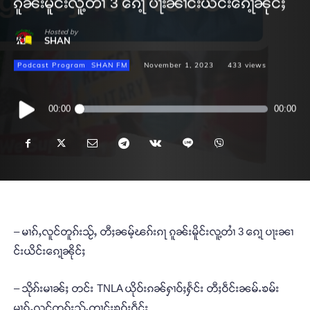
ၵူၼ်းမိူင်းလူ့တၢႆ 3 ၵေႃ့ ပႃးၼၢင်းယိင်းၵေႃ့ၼိုင်ႈ
Hosted by
SHAN
Podcast Program
SHAN FM
November 1, 2023
433
views
Audio
00:00
00:00
Player
– မၢၵ်ႇလူင်တူၵ်းသႂ်ႇ တီႈၼမ့်ၽၵ်းၵႃ ၵူၼ်းမိူင်းလူ့တၢႆ 3 ၵေႃ့ ပႃးၼၢ
င်းယိင်းၵေႃ့ၼိုင်ႈ
– သိုၵ်းမၢၼ်ႈ တင်း TNLA ယိုဝ်းၵၼ်ႁၢဝ်ႈႁႅင်း တီႈဝဵင်းၼမ်ႉၶမ်း
မၢၵ်ႇလူင်တူၵ်းသႂ်ႇတၢင်းၶဝ်ႈဝဵင်း