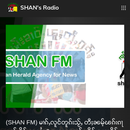
SHAN's Radio
(SHAN FM) မၢၵ်ႇလူင်တူၵ်းသႂ်ႇ တီႈၼမ့်ၽၵ်းၵႃ