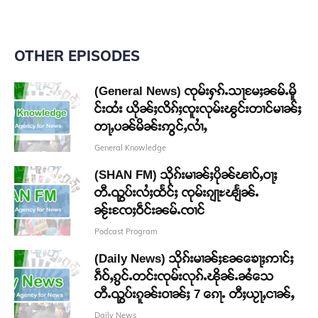
OTHER EPISODES
(General News) ၸုမ်းႁၵ်ႉသႃမႄႈၼမ်ႉမိူ
င်းထႆး ယိုၼ်ႈလိၵ်ႈၸူးလုမ်းၽွင်းတၢင်မၢၼ်ႈ
တႃႇပၼ်မိၼ်းဢွင်ႇလၢႆႇ
General Knowledge
(SHAN FM) သိုၵ်းမၢၼ်ႈပိုၼ်ၽၢဝ်ႇဝႃႈ
တီႉၺွပ်းလႆႈထႅင်ႈ ၸုမ်းၵျႃႊၽျႅၼ်ႉ
ၼႂ်းၸႄႈဝဵင်းၼမ်ႉၸၢင်
Podcast Program
(Daily News) သိုၵ်းမၢၼ်ႈၼႄၶေႃႈဢၢင်ႈ
ၵဵဝ်ႇၵွင်ႉတင်းၸုမ်းလုၵ်ႉၽိုၼ်ႉၼႆသေ
တီႉၺွပ်းၵူၼ်းဝၢၼ်ႈ 7 ၵေႃႉ တီႈယႂႃႇငၢၼ်ႇ
Daily News