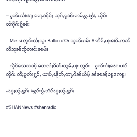
– ၵူၼ်းလၢႆးၶႃႈ ၵေႃႉၼိုင်ႈ ထုၵ်ႇၵူၼ်းဢမ်ႇႁူႉၾၢႆႇ ယိုဝ်း
တၢႆၵိုၵ်းႁိူၼ်း
– Messi ၸူပ်းလႆႈသူး Ballon d’Or ထူၼ်ႈၵမ်း 8 ဢိၵ်ႇပႃးၶၢဝ်ႇဢၼ်
လီသူၼ်ၸႂ်တၢင်းၼမ်။
– လိူဝ်သေၼၼ့် တေလႆႈငိၼ်းထွမ်ႇပႃး လွင်ႈ – ၵူၼ်းပၢႆႈၽေးပၢင်
တိုၵ်း တီႈပွတ်းႁွင်ႇ ယၢပ်ႇၽိုတ်ႇတႃႇၵိၼ်ယႅမ့် ၼႆၼၼ့်ၶႃႈဢေႃႈ။
#ၽူႈတွႆႇႁွၵ်ႈ #ႁူင်းပွႆႇသဵင်ၽူႈတွႆႇႁွၵ်ႈ
#SHANNews #shanradio