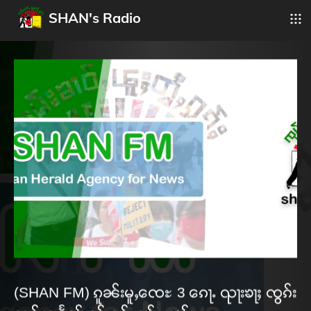
SHAN's Radio
(SHAN FM) ၵူၼ်းမူႇၸေႊ 3 ၵေႃႉ ၺႃးၶႃႈ ၸွၵ်း