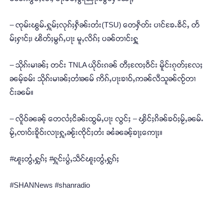
– ၸုမ်းၽွမ်ႉႁူမ်ႈလုၵ်ႈႁဵၼ်းတႆး(TSU) တေႁဵတ်း ပၢင်ၶႄႉၶဵင်ႇ တႅ
မ်ႈႁၢင်ႈ၊ ၽိတ်ႈမွၵ်ႇပႃး မူႇလိၵ်ႈ ပၼ်တၢင်းႁူ့
– သိုၵ်းမၢၼ်ႈ တင်း TNLA ယိုဝ်းၵၼ် တီႈၸႄႈဝဵင်း မိူင်းၵုတ်ႈလႄႈ
ၼမ့်ၶမ်း သိုၵ်းမၢၼ်ႈတၢႆၼမ် ဢိၵ်ႇပႃးၶၢဝ်ႇဢၼ်လီသူၼ်ၸႂ်တၢ
င်းၼမ်။
– လိူဝ်ၼၼ့် တေလႆႈငိၼ်းထွမ်ႇပႃး လွင်ႈ – ၾိင်ႈၵိၼ်ၶဝ်ႈမႂ်ႇၼမ်ႉ
မႂ်ႇၸၢဝ်းၶိူဝ်းလႃးႁူႇၼႂ်းၸိုင်ႈတႆး ၼႆၼၼ့်ၶႃႈဢေႃႈ။
#ၽူႈတွႆႇႁွၵ်ႈ #ႁူင်းပွႆႇသဵင်ၽူႈတွႆႇႁွၵ်ႈ
#SHANNews #shanradio