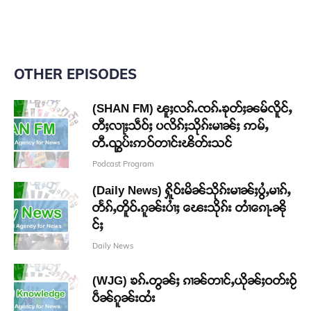
OTHER EPISODES
(SHAN FM) ၽူႈလၵ်ႉၸၵ်ႉၶုတ်ႈၼမ်လိူင်ႇ
တီႈလႃႈသဵဝ်ႈ ပလိၵ်ႈသိုၵ်းမၢၼ်ႈ ဢမ်ႇ
တီႉၺွပ်းဢဝ်တၢင်းၽိတ်းသင်
Podcast Program
(Daily News) ႁိူဝ်းမိၼ်သိုၵ်းမၢၼ်ႈပွႆႇမၢၵ်ႇ
တႅၵ်ႇတိူဝ်ႉၵူၼ်းပၢႆႈ ၽေးသိုၵ်း တၢႆၵေႃႉၼို
င်ႈ
Daily News
(WJG) ၶၵ်ႉတွၼ်ႈ ၵၢၼ်တၢင်ႇယိုၼ်ႈဝတ်းဝႂ်
ပဵၼ်ၵူၼ်းထႆး