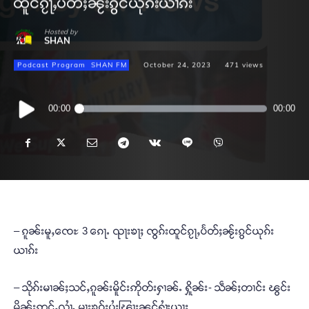
ထူင်ၵႂႃႇပႅတ်ႈၼႂ်းၵွင်ယုၵ်းယၢၵ်း
Hosted by
SHAN
Podcast Program
SHAN FM
October 24, 2023
471
views
Audio
00:00
00:00
Player
– ၵူၼ်းမူႇၸေႊ 3 ၵေႃႉ ၺႃးၶႃႈ ၸွၵ်းထူင်ၵႂႃႇပႅတ်ႈၼႂ်းၵွင်ယုၵ်း
ယၢၵ်း
– သိုၵ်းမၢၼ်ႈသင်ႇၵူၼ်းမိူင်းဢိုတ်းႁၢၼ်ႉ ႁိူၼ်း- သဵၼ်ႈတၢင်း ၽွင်း
မိၼ်းဢွင်ႇလၢႆႇ မႃးၶဝ်ႈပွႆးၽြႃးၼွင်ႁၢႆးယႃႈ