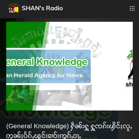
SHAN's Radio
(General Knowledge) ႁဵၼ်းႁူ့ ႁူ့ၸၵ်းၾိင်ႈလူႇ
တူၼ်ႈပႅၵ်ႇၽွင်းၶၢဝ်းဢွၵ်ႇဝႃႇ