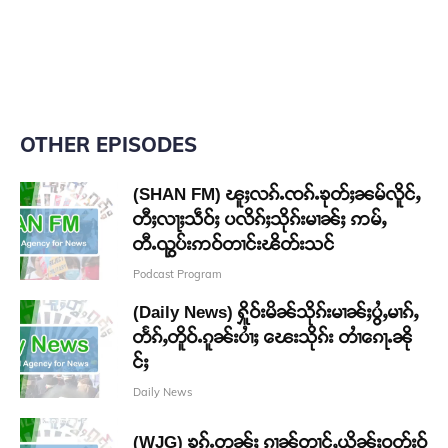
OTHER EPISODES
(SHAN FM) ၽူႈလၵ်ႉၸၵ်ႉၶုတ်ႈၼမ်လိူင်ႇ
တီႈလႃႈသဵဝ်ႈ ပလိၵ်ႈသိုၵ်းမၢၼ်ႈ ဢမ်ႇ
တီႉၺွပ်းဢဝ်တၢင်းၽိတ်းသင်
Podcast Program
(Daily News) ႁိူဝ်းမိၼ်သိုၵ်းမၢၼ်ႈပွႆႇမၢၵ်ႇ
တႅၵ်ႇတိူဝ်ႉၵူၼ်းပၢႆႈ ၽေးသိုၵ်း တၢႆၵေႃႉၼို
င်ႈ
Daily News
(WJG) ၶၵ်ႉတွၼ်ႈ ၵၢၼ်တၢင်ႇယိုၼ်ႈဝတ်းဝႂ်