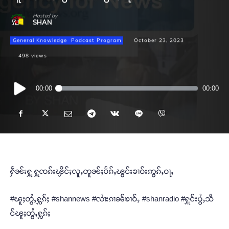
Hosted by
SHAN
General Knowledge
Podcast Program
October 23, 2023
498
views
Audio
00:00
00:00
Player
ႁဵၼ်းႁူ့ ႁူ့ၸၵ်းၾိင်ႈလူႇတူၼ်ႈပႅၵ်ႇၽွင်းၶၢဝ်းဢွၵ်ႇဝႃႇ
#ၽူႈတွႆႇႁွၵ်ႈ #shannews #လၢႆးၵၢၼ်ၶၢဝ်ႇ #shanradio #ႁူင်းပွႆႇသဵ
င်ၽူႈတွႆႇႁွၵ်ႈ