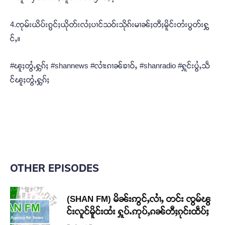
4.ၸုမ်းယိပ်းၵွင်ႈယိုတ်းလႆႈပၢင်သဝ်းသိုၵ်းမၢၼ်ႈတီႈမိူင်းတႆးပွတ်းႁွ
င်ႇ။
#ၽူႈတွႆႇႁွၵ်ႈ #shannews #လၢႆးၵၢၼ်ၶၢဝ်ႇ #shanradio #ႁူင်းပွႆႇသဵ
င်ၽူႈတွႆႇႁွၵ်ႈ
OTHER EPISODES
(SHAN FM) မိၼ်းဢွင်ႇလၢႆႇ တင်း ၸွမ်ၽွ
င်းလူင်မိူင်းထႆး ႁူပ်ႉဢုပ်ႇၵၼ်တီႈၵုင်းထဵပ်ႈ