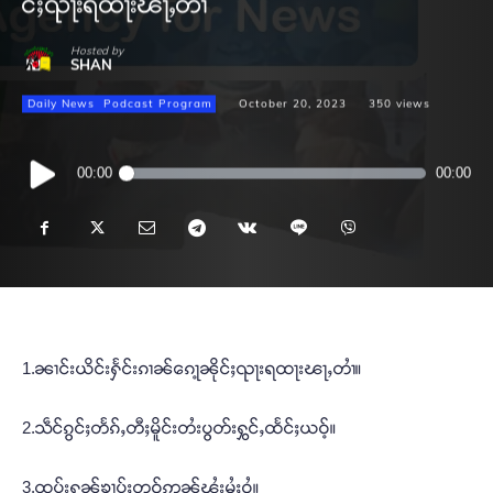
င်ႈၺႃးရထႃးၽႃႇတၢႆ
Hosted by
SHAN
Daily News
Podcast Program
October 20, 2023
350
views
Audio
00:00
00:00
Player
1.ၼၢင်းယိင်းႁႅင်းၵၢၼ်ၵေႃ့ၼိုင်ႈၺႃးရထႃးၽႃႇတၢႆ။
2.သဵင်ၵွင်ႈတႅၵ်ႇတီႈမိူင်းတႆးပွတ်းႁွင်ႇထႅင်ႈယဝ့်။
3.ထူပ်းႁၼ်ၶၢပ်ႈတူဝ်ဢၼ်ၾႆးမႆႈဝႆ့။