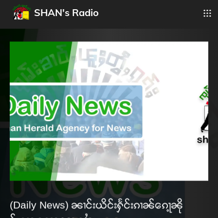
SHAN's Radio
(Daily News) ၼၢင်းယိင်းႁႅင်းၵၢၼ်ၵေႃ့ၼို