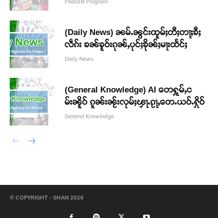
Podcast Program
(Daily News) ၼမ်ႉၼွင်းထူမ်ႈတီႈတႃႈၶီႈ
လဵၵ်း ၶၼ်ၶူဝ်းၵုၼ်ႇပုင်ႈၶိုၼ်ႈမႃးထႅင်ႈ
Daily News
(General Knowledge) AI တေႁူမ်ႇင
မ်းၼိူဝ် ၵူၼ်းၼႂ်းလုမ်ႈၾႃႉၵႂႃႇတေႉယဝ်ႉႁိုဝ်
General Knowledge
© COPYRIGHT - SHAN 2026