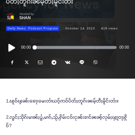
ပႅတ်ႈတူၵ်းၼမ့်တီႈမိူင်းတႆး
Hosted by
SHAN
Daily News
Podcast Program
October 14, 2023
419
views
Audio
00:00
00:00
Player
1.ၽူဝ်ၾၼ်းၶေႃးမေးတၢႆယဝ့်ဢဝ်ပႅတ်ႈတူၵ်းၼမ့်တီႈမိူင်းတႆး။
2.လွင်ႈသိုၵ်းမၢၼ်ႈပွႆႇမၢၵ်ႇသႂ်ႇႁိမ်းငဝ်းငုၼ်းၶၢင်ၼၼ့်လုမ်ႈၾႃ့ဝႃႈႁို
ဝ်?