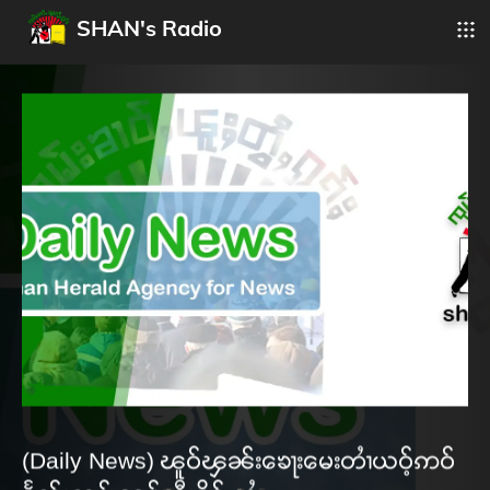
SHAN's Radio
(Daily News) ၽူဝ်ၾၼ်းၶေႃးမေးတၢႆယဝ့်ဢဝ်