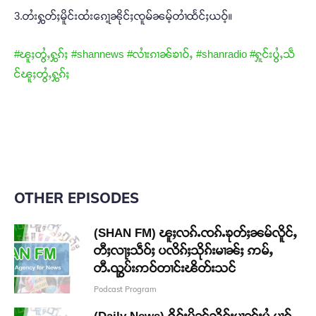
3.တႆးႁွတ်ႈမိူင်းထႆးၵေႃ့ၼိုင်ႈၸူမ်ၼမ့်တၢႆထႅင်ႈယဝ့်။
#ၽူႈတွႆႇႁွၵ်ႈ
#shannews
#လၢႆးၵၢၼ်ၶၢဝ်ႇ
#shanradio
#ႁူင်းပွႆႇသဵ
င်ၽူႈတွႆႇႁွၵ်ႈ
OTHER EPISODES
(SHAN FM) ၽူႈလၵ်ႉၸၵ်ႉၶုတ်ႈၼမ်လိူင်ႇ
တီႈလႃႈသဵဝ်ႈ ပလိၵ်ႈသိုၵ်းမၢၼ်ႈ ဢမ်ႇ
တီႉၺွပ်းဢဝ်တၢင်းၽိတ်းသင်
Podcast Program