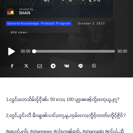
Hosted by
SHAN
General Knowledge
Podcast Program
October 3, 2023
404
views
Audio
00:00
00:00
Player
1.လွင်ႈတေသိမ်းဝႂ်ငိုၼ်း 50 လႄႈ 100 ပျႃးၼၼ့်ၸႂ်ႈတႄ့ယူႇႁႃ့?
2.တူင်ႇဝူင်းလီ မီးၽွၼ်းပၢင်ႈတႃႇမူႇၸုမ်းလႄႈၸိူဝ့်ၸၢတ်ႈၸိူင့်ႁိုဝ်?
#ၽူႈတွႆႇႁွၵ်ႈ #shannews #လၢႆးၵၢၼ်ၶၢဝ်ႇ #shanradio #ႁူင်းပွႆႇသဵ