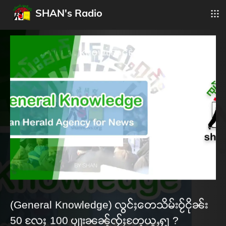
SHAN's Radio
(General Knowledge) လွင်ႈတေသိမ်းဝႂ်ငိုၼ်း
50 လႄႈ 100 ပျႃးၼၼ့်ၸႂ်ႈတႄ့ယူႇႁႃ့ ?