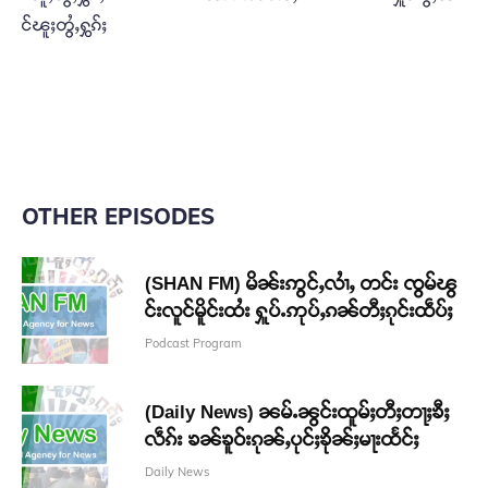
င်ၽူႈတွႆႇႁွၵ်ႈ
OTHER EPISODES
(SHAN FM) မိၼ်းဢွင်ႇလၢႆႇ တင်း ၸွမ်ၽွ
င်းလူင်မိူင်းထႆး ႁူပ်ႉဢုပ်ႇၵၼ်တီႈၵုင်းထဵပ်ႈ
Podcast Program
(Daily News) ၼမ်ႉၼွင်းထူမ်ႈတီႈတႃႈၶီႈ
လဵၵ်း ၶၼ်ၶူဝ်းၵုၼ်ႇပုင်ႈၶိုၼ်ႈမႃးထႅင်ႈ
Daily News