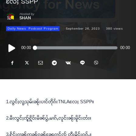
လႄႈ SSPP
Hosted by
SHAN
Daily News
Podcast Program
September 26, 2023
380
views
Audio
00:00
00:00
Player
1.လွင်ႈလူ့သုမ်းၼႂ်းပၢင်တိုၵ်းTNLAလႄႈ SSPP။
2.မီးလွင်ႈၸႂ့်ႁိူဝ်းမိၼ်ပွႆႇမၢၵ်ႇလူင်းၼႂ်းမိူင်းတႆး။
3.ႁႅင်းၵၢၼ်ဢွၼ်ၵၼ်ၼႄၵၢင်ၸႂ် တီႈမိူင်းၵွၵ်ႇ။