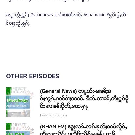
#ၽူႈတွႆႇႁွၵ်ႈ #shannews #လၢႆးၵၢၼ်ၶၢဝ်ႇ #shanradio #ႁူင်းပွႆႇသဵ
င်ၽူႈတွႆႇႁွၵ်ႈ
OTHER EPISODES
(General News) တႃႇထႆး-မၢၼ်ႈၶ
ဝ်ႈဢွၵ်ႇၵၼ်ငၢႆႈၼၼ်ႉ ၵဵတ်ႉလၢၼ်ႇတီႈႁူဝ်မိူ
င်း ဢၢၼ်းပိုတ်ႇတေႉႁႃႉ
Podcast Program
(SHAN FM) ၽူႈလၵ်ႉၸၵ်ႉၶုတ်ႈၼမ်လိူင်ႇ
တီႈလႃႈသဵဝ်ႈ ပလိၵ်ႈသိုၵ်းမၢၼ်ႈ ဢမ်ႇ