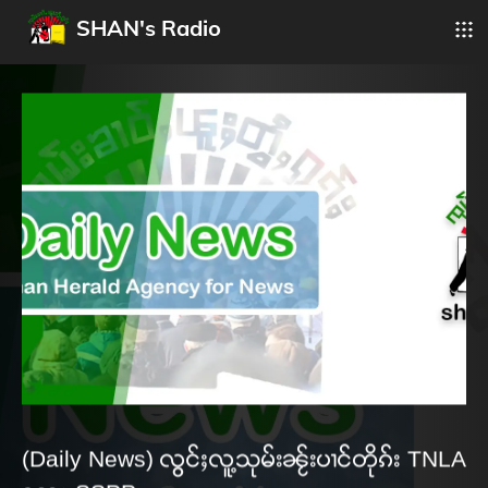
SHAN's Radio
(Daily News) လွင်ႈလူ့သုမ်းၼႂ်းပၢင်တိုၵ်း TNLA