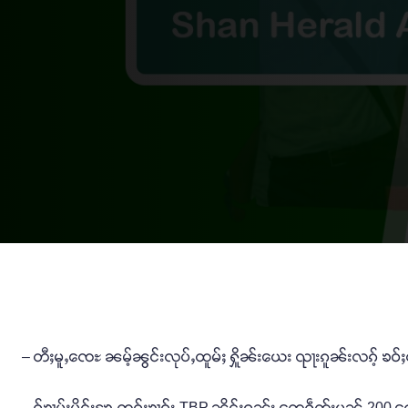
– တီႈမူႇၸေႊ ၼမ့်ၼွင်းလုပ်ႇထူမ်ႈ ႁိူၼ်းယေး ၺႃးၵူၼ်းလၵ့် ၶဝ်ႈ
– ဝႂ်ၶၢမ်ႈမိူင်းၶႄႇၸူဝ်ႈၶၢဝ်း TBP ၼိုင်ႈဝၼ်း တေႁဵတ်းပၼ် 200 ၵေ