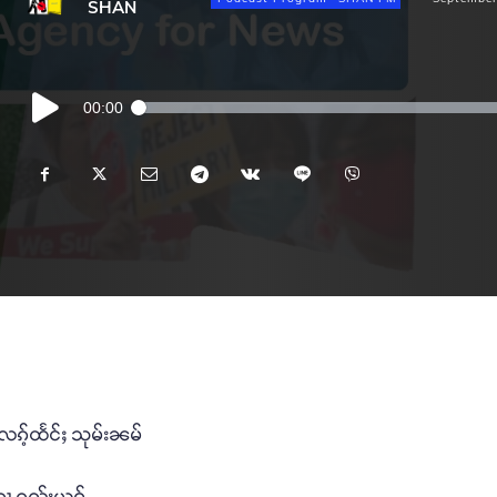
SHAN
Audio
00:00
Player
လၵ့်ထႅင်ႈ သုမ်းၼမ်
ႃ့ ၵူၺ်းယဝ့်