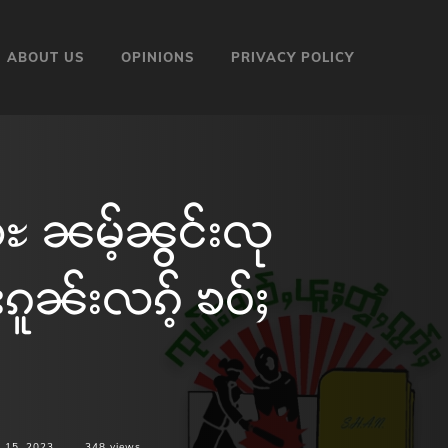
ABOUT US
OPINIONS
PRIVACY POLICY
ႊ ၼမ့်ၼွင်းလု
ၵူၼ်းလၵ့် ၶဝ်ႈ
 15, 2023
348
views