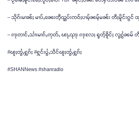
– သိုၵ်းမၢၼ်ႈ မၢပ်ႇၼေးတီ့ၺွပ်းၸဝ်ႈပၢမ့်ၼမ့်မၼ်း တီႈမိူင်းၵွင် ထု
– ၵႃးတၢင်ႇသၢႆးမၢၵ်ႇဢုတ်ႇ ၽႃႇၺႃး ၵႃးလႄႈ ရူတ့်ၶိူင်ႈ လူ့ၵွႆၼမ
#ၽူႈတွႆႇႁွၵ်ႈ #ႁူင်းပွႆႇသဵင်ၽူႈတွႆႇႁွၵ်ႈ
#SHANNews #shanradio