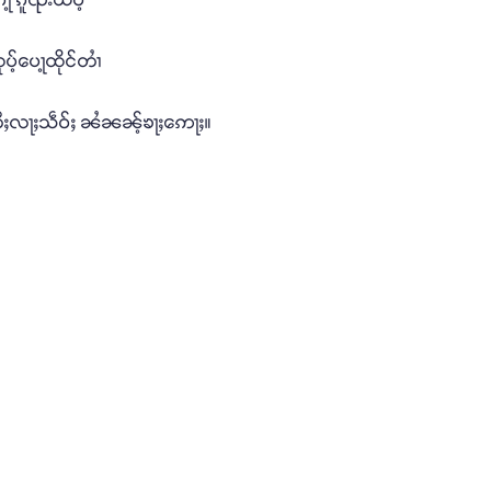
ပ့်ပေႃ့ထိုင်တၢႆ
် တီႈလႃႈသဵဝ်ႈ ၼႆၼၼ့်ၶႃႈဢေႃႈ။