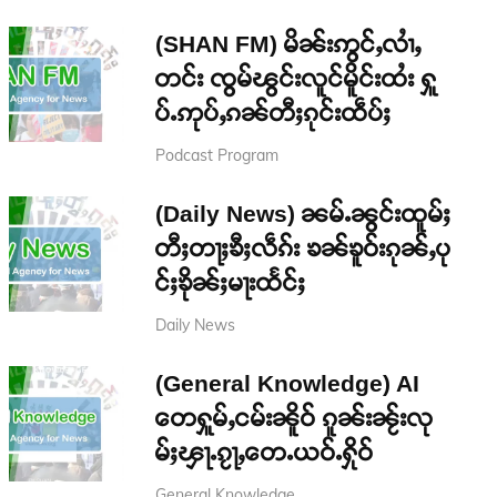
(SHAN FM) မိၼ်းဢွင်ႇလၢႆႇ
တင်း ၸွမ်ၽွင်းလူင်မိူင်းထႆး ႁူ
ပ်ႉဢုပ်ႇၵၼ်တီႈၵုင်းထဵပ်ႈ
Podcast Program
(Daily News) ၼမ်ႉၼွင်းထူမ်ႈ
တီႈတႃႈၶီႈလဵၵ်း ၶၼ်ၶူဝ်းၵုၼ်ႇပု
င်ႈၶိုၼ်ႈမႃးထႅင်ႈ
Daily News
(General Knowledge) AI
တေႁူမ်ႇငမ်းၼိူဝ် ၵူၼ်းၼႂ်းလု
မ်ႈၾႃႉၵႂႃႇတေႉယဝ်ႉႁိုဝ်
General Knowledge