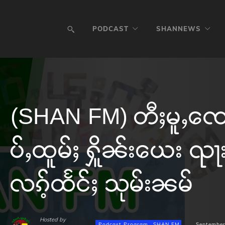
PODCAST
SHANNEWS
(SHAN FM) တီႈမူႇၸေ
ပ်ႇထူမ်ႈ ႁိူၼ်းယေး ၺႃး
လၵ့်ထႅင်ႈ သုမ်းၼမ်
Hosted by
Podcast Program
SHAN FM
September