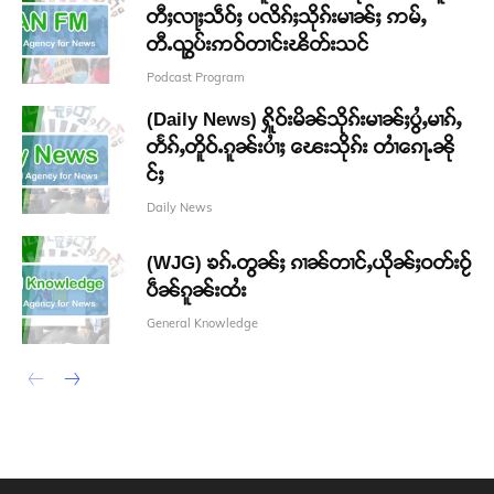
တီႈလႃႈသဵဝ်ႈ ပလိၵ်ႈသိုၵ်းမၢၼ်ႈ ဢမ်ႇ
တီႉၺွပ်းဢဝ်တၢင်းၽိတ်းသင်
Podcast Program
(Daily News) ႁိူဝ်းမိၼ်သိုၵ်းမၢၼ်ႈပွႆႇမၢၵ်ႇ
တႅၵ်ႇတိူဝ်ႉၵူၼ်းပၢႆႈ ၽေးသိုၵ်း တၢႆၵေႃႉၼို
င်ႈ
Daily News
(WJG) ၶၵ်ႉတွၼ်ႈ ၵၢၼ်တၢင်ႇယိုၼ်ႈဝတ်းဝႂ်
ပဵၼ်ၵူၼ်းထႆး
General Knowledge