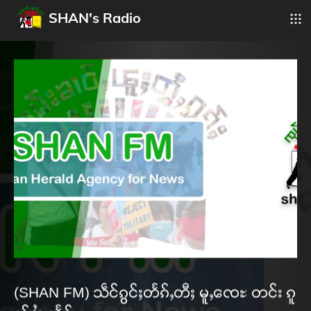
SHAN's Radio
(SHAN FM) သဵင်ၵွင်ႈတႅၵ်ႇတီႈ မူႇၸေႊ တင်း ၵူ