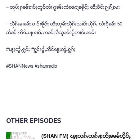
– ထူပ်းႁၼ်ၶၢပ်ႈတူဝ်တၢႆ ၵူၼ်းၸၢႆးၵေႃ့ၼိုင်ႈ တီႈဝဵင်းၵျွၵ့်မႄး
– သိုၵ်းမၢၼ်ႈ ဝၢင်းၶိူင်ႈ တီႈၸုမ်းသိုၵ်းယၢင်းၽိူၵ်ႇ လႆႈငိုၼ်း 50
သႅၼ် ဢိၵ်ႇပႃးၶၢဝ်ႇဢၼ်လီသူၼ်ၸႂ်တၢင်းၼမ်။
#ၽူႈတွႆႇႁွၵ်ႈ #ႁူင်းပွႆႇသဵင်ၽူႈတွႆႇႁွၵ်ႈ
#SHANNews #shanradio
OTHER EPISODES
(SHAN FM) ၽူႈလၵ်ႉၸၵ်ႉၶုတ်ႈၼမ်လိူင်ႇ