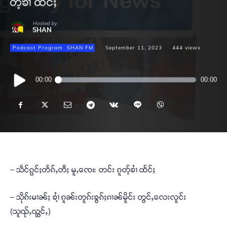
တ့်ၶၢႆ ထႅင်ႈ
Hosted by
SHAN
Podcast Program
SHAN FM
September 11, 2023
444
views
Audio
00:00
00:00
Player
– သဵင်ၵွင်ႈတႅၵ်ႇတီႈ မူႇၸေႊ တင်း ၵူတ့်ၶၢႆ ထႅင်ႈ
– သိုၵ်းမၢၼ်ႈ ၶၢႆ့ ၵူၼ်းတူၵ်းၶွၵ်ႈၵၢၼ်မိူင်း တွင်ႇလေးလူင်း
(သူၺ်ႇၺွင်ႇ)