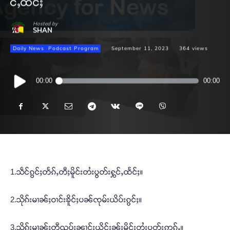
င်ႇထႅင်ႈ
Hosted by
SHAN
Daily News
Podcast Program
September 11, 2023
364
views
Audio
00:00
00:00
Player
1.သဵင်ၵွင်ႈတႅၵ်ႇတီႈမိူင်းတႆးပွတ်းႁွင်ႇထႅင်ႈ။
2.သိုၵ်းမၢၼ်ႈဝၢင်းၶိူင်ႈပၼ်ၸုမ်းယိပ်းၵွင်ႈ။
3.သိုၵ်းမၢၼ်ႈတီ့ၺွပ်းၼၢင်းယိင်းၼႂ်းမိူင်းတႆးပွတ်းဢွၵ်ႇ။