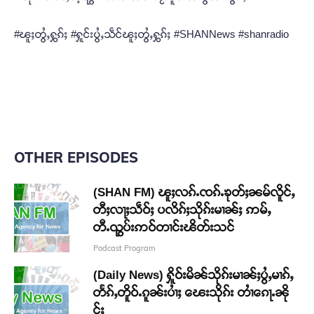
#ၽူႈတွႆႇႁွၵ်ႈ #ႁူင်းပွႆႇသဵင်ၽူႈတွႆႇႁွၵ်ႈ #SHANNews #shanradio
OTHER EPISODES
(SHAN FM) ၽူႈလၵ်ႉၸၵ်ႉၶုတ်ႈၼမ်လိူင်ႇ
တီႈလႃႈသဵဝ်ႈ ပလိၵ်ႈသိုၵ်းမၢၼ်ႈ ဢမ်ႇ
တီႉၺွပ်းဢဝ်တၢင်းၽိတ်းသင်
Podcast Program
(Daily News) ႁိူဝ်းမိၼ်သိုၵ်းမၢၼ်ႈပွႆႇမၢၵ်ႇ
တႅၵ်ႇတိူဝ်ႉၵူၼ်းပၢႆႈ ၽေးသိုၵ်း တၢႆၵေႃႉၼို
င်ႈ