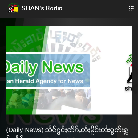
SHAN's Radio
(Daily News) သဵင်ၵွင်ႈတႅၵ်ႇတီႈမိူင်းတႆးပွတ်းႁွ