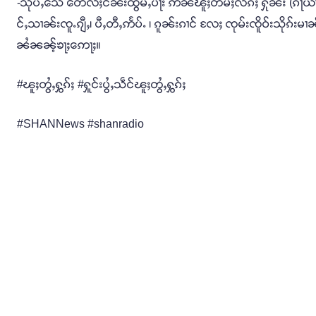
-သိုပ်ႇသေ တေလႆႈငိၼ်းထွမ်ႇပႃး ဢၼ်ၽူႈတႅမ်ႈလိၵ်ႈ ႁိုၼ်း (ၵႃယၢင
င်ႇသၢၼ်းၸူႉၵျီႇ၊ ပီႇတီႇဢႅပ်ႉ ၊ ၵူၼ်းၵၢင် လႄႈ ၸုမ်းၸိူဝ်းသိုၵ်းမၢ
ၼႆၼၼ့်ၶႃႈဢေႃႈ။
#ၽူႈတွႆႇႁွၵ်ႈ #ႁူင်းပွႆႇသဵင်ၽူႈတွႆႇႁွၵ်ႈ
#SHANNews #shanradio