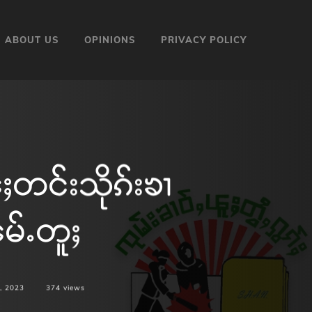
ABOUT US
OPINIONS
PRIVACY POLICY
ႈတင်းသိုၵ်းၶၢ
မ်ႉတူႈ
, 2023
374
views