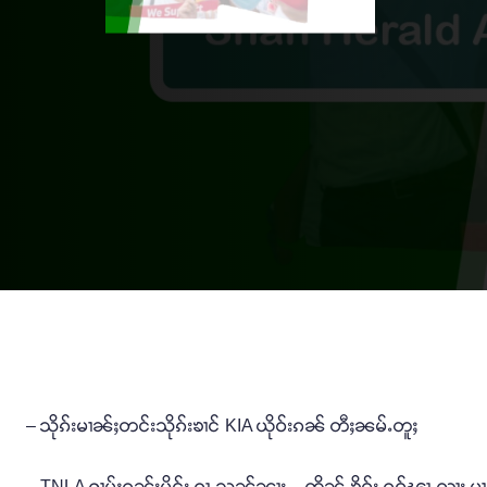
– သိုၵ်းမၢၼ်ႈတင်းသိုၵ်းၶၢင် KIA ယိုဝ်းၵၼ် တီႈၼမ်ႉတူႈ
– TNLA ႁၢမ်ႈၵူၼ်းမိူင်း ၵႂႃႇသူၼ်ၼႃး – ထိူၼ်ႇၶိူဝ်း ၵူဝ်ၽႃႇၺႃး မၢၵ