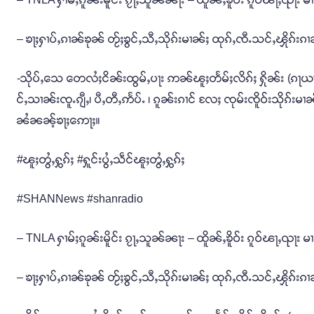
– ၶႃႈႁၢပ်ႇၵၢၼ်ၶုၼ် တႂ်ႈၶွင်ႇသီႇသိုၵ်းမၢၼ်ႈ ထုၵ်ႇၸီႉသင်ႇၾိုၵ်
-သိုပ်ႇသေ တေလႆႈငိၼ်းထွမ်ႇပႃး ဢၼ်ၽူႈတႅမ်ႈလိၵ်ႈ ႁိုၼ်း (ၵႃယၢင
င်ႇသၢၼ်းၸူႉၵျီႇ၊ ပီႇတီႇဢႅပ်ႉ ၊ ၵူၼ်းၵၢင် လႄႈ ၸုမ်းၸိူဝ်းသိုၵ်းမၢ
ၼႆၼၼ့်ၶႃႈဢေႃႈ။
#ၽူႈတွႆႇႁွၵ်ႈ #ႁူင်းပွႆႇသဵင်ၽူႈတွႆႇႁွၵ်ႈ
#SHANNews #shanradio
– TNLA ႁၢမ်ႈၵူၼ်းမိူင်း ၵႂႃႇသူၼ်ၼႃး – ထိူၼ်ႇၶိူဝ်း ၵူဝ်ၽႃႇၺႃး မၢၵ
– ၶႃႈႁၢပ်ႇၵၢၼ်ၶုၼ် တႂ်ႈၶွင်ႇသီႇသိုၵ်းမၢၼ်ႈ ထုၵ်ႇၸီႉသင်ႇၾိုၵ်