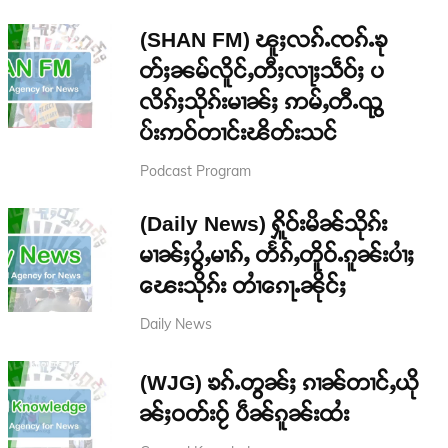
(SHAN FM) ၽူႈလၵ်ႉၸၵ်ႉၶု
တ်ႈၼမ်လိူင်ႇတီႈလႃႈသဵဝ်ႈ ပ
လိၵ်ႈသိုၵ်းမၢၼ်ႈ ဢမ်ႇတီႉၺွ
ပ်းဢဝ်တၢင်းၽိတ်းသင်
Podcast Program
(Daily News) ႁိူဝ်းမိၼ်သိုၵ်း
မၢၼ်ႈပွႆႇမၢၵ်ႇ တႅၵ်ႇတိူဝ်ႉၵူၼ်းပၢႆႈ
ၽေးသိုၵ်း တၢႆၵေႃႉၼိုင်ႈ
Daily News
(WJG) ၶၵ်ႉတွၼ်ႈ ၵၢၼ်တၢင်ႇယို
ၼ်ႈဝတ်းဝႂ် ပဵၼ်ၵူၼ်းထႆး