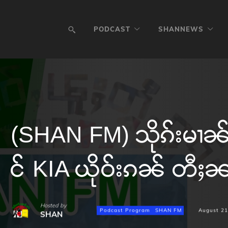
PODCAST
SHANNEWS
(SHAN FM) သိုၵ်းမၢၼ်
င် KIA ယိုဝ်းၵၼ် တီႈၼ
Hosted by
Podcast Program
SHAN FM
August 21
SHAN