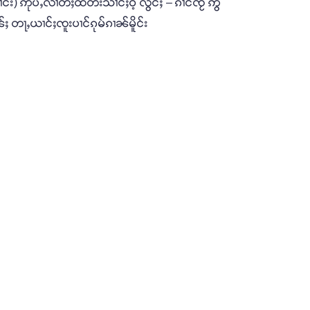
်း) ဢုပ်ႇလၢတ်ႈထတ်းသၢင်ႈဝႆ့ လွင်ႈ – ၵၢင်ၸႂ် ဢွ
ၼ်ႈ တႃႇယၢင်ႈၸူးပၢင်ၵုမ်ၵၢၼ်မိူင်း