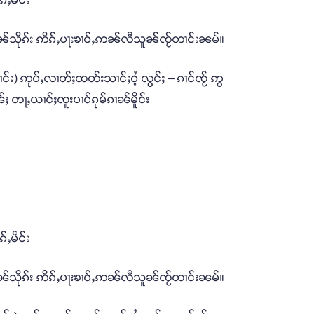
းၵၢၼ်သိုၵ်း ဢိၵ်ႇပႃးၶၢဝ်ႇဢၼ်လီသူၼ်ၸႂ်တၢင်းၼမ်။
်း) ဢုပ်ႇလၢတ်ႈထတ်းသၢင်ႈဝႆ့ လွင်ႈ – ၵၢင်ၸႂ် ဢွ
ၼ်ႈ တႃႇယၢင်ႈၸူးပၢင်ၵုမ်ၵၢၼ်မိူင်း
်ႇမႅင်း
းၵၢၼ်သိုၵ်း ဢိၵ်ႇပႃးၶၢဝ်ႇဢၼ်လီသူၼ်ၸႂ်တၢင်းၼမ်။