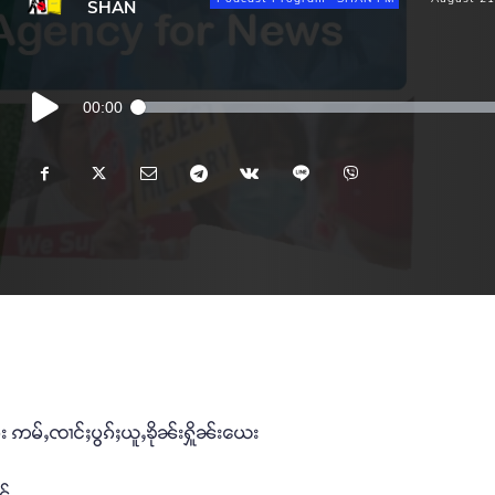
SHAN
Audio
00:00
Player
ုၵ်း ဢမ်ႇၸၢင်ႈပွၵ်ႈယူႇၶိုၼ်းႁိူၼ်းယေး
ၼ်