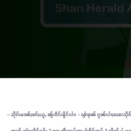
– သိုၵ်းမၢၼ်ႈၶဝ်ႈယူႇ ၼႂ်းဝဵင်းမိူင်းပၢႆး – ၾၢႆၶုၼ် ၵူၼ်းပၢႆႈၽေးသိ
– ဢွၼ်ႇၸၢႆးလဵင့်ဝူဝ်း 2 ၵေႃ့ တီႈၼမ့်တူႈ ႁၢႆႁိုင်ၸမ် 3 လိူၼ် ပႆႇႁ