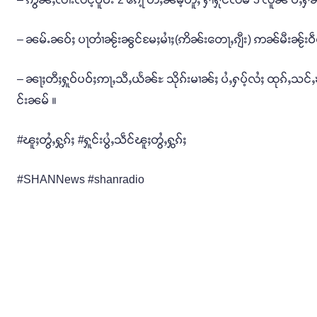
– ၼမ်ႉၼဝ်ႈ ပႃတၢႆၼႂ်းၼွင်မႄႈမၢႆႈ(ဢိၼ်းတေႃႇၵျီး) ဢၼ်မီးၼႂ်းဝဵင်းမ
– ၼႃႈတီႈႁူဝ်ပဝ်ႈဢႃႇသီႇယႅၼ်ႊ သိုၵ်းမၢၼ်ႈ ပႆႇႁပ့်လႆႈ ထုၵ်ႇသင်ႇ
င်းၼမ် ။
#ၽူႈတွႆႇႁွၵ်ႈ #ႁူင်းပွႆႇသဵင်ၽူႈတွႆႇႁွၵ်ႈ
#SHANNews #shanradio