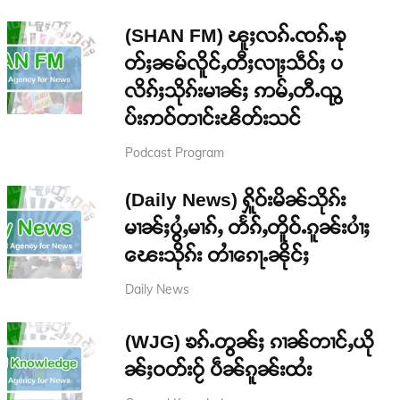
(SHAN FM) ၽူႈလၵ်ႉၸၵ်ႉၶု
တ်ႈၼမ်လိူင်ႇတီႈလႃႈသဵဝ်ႈ ပ
လိၵ်ႈသိုၵ်းမၢၼ်ႈ ဢမ်ႇတီႉၺွ
ပ်းဢဝ်တၢင်းၽိတ်းသင်
Podcast Program
(Daily News) ႁိူဝ်းမိၼ်သိုၵ်း
မၢၼ်ႈပွႆႇမၢၵ်ႇ တႅၵ်ႇတိူဝ်ႉၵူၼ်းပၢႆႈ
ၽေးသိုၵ်း တၢႆၵေႃႉၼိုင်ႈ
Daily News
(WJG) ၶၵ်ႉတွၼ်ႈ ၵၢၼ်တၢင်ႇယို
ၼ်ႈဝတ်းဝႂ် ပဵၼ်ၵူၼ်းထႆး