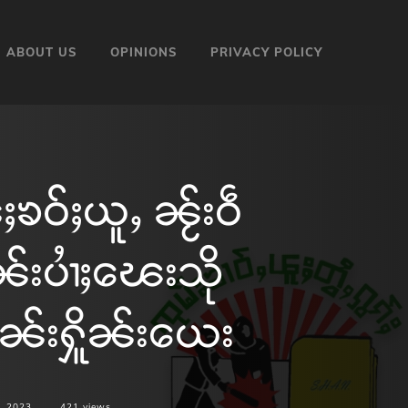
ABOUT US
OPINIONS
PRIVACY POLICY
ၶဝ်ႈယူႇ ၼႂ်းဝဵ
ၵူၼ်းပၢႆႈၽေးသို
ိုၼ်းႁိူၼ်းယေး
, 2023
421
views