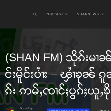
PODCAST
SHANNEWS
(SHAN FM) သိုၵ်းမၢၼ်ႈ
င်းမိူင်းပၢႆး – ၾၢႆၶုၼ် 
ၵ်း ဢမ်ႇၸၢင်ႈပွၵ်ႈယူႇၶ
Hosted by
Podcast Program
SHAN FM
August 21