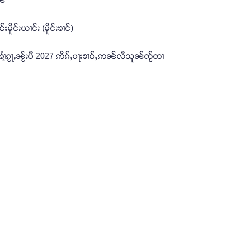
ိူင်းယၢင်း (မိူင်းၶၢင်)
ၶၢႆ့ၵႂႃႇၼႂ်းပီ 2027 ဢိၵ်ႇပႃးၶၢဝ်ႇဢၼ်လီသူၼ်ၸႂ်တၢ