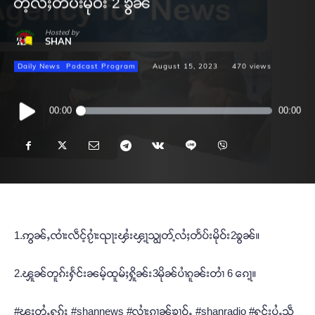
တ့်လႆႈတႅပ်းမိုဝ်း 2 ၶွၼ်
Hosted by
SHAN
Daily News
Podcast Program
August 15, 2023
470
views
Audio
00:00
00:00
Player
1.ဢွၼ်ႇၸၢႆးလဵင့်ၵႂၢႆးၺႃးၾႆးၾႃ့သျွတ့်လႆႈတႅပ်းမိုဝ်း2ၶွၼ်။
2.ၾူၼ်တူၵ်းႁႅင်းၼမ့်ထူမ်ႈႁိူၼ်း3မိုၼ်ပၢႆၵူၼ်းတၢႆ 6 ၵေႃ့။
#ၽူႈတွႆႇႁွၵ်ႈ #shannews #လၢႆးၵၢၼ်ၶၢဝ်ႇ #shanradio #ႁူင်းပွႆႇသဵ