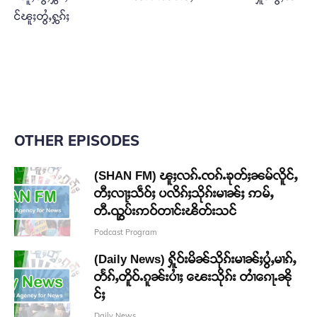
င်ၽူႈတွႆႇႁွၵ်ႈ
OTHER EPISODES
(SHAN FM) ၽူႈလၵ်ႉၸၵ်ႉၶုတ်ႈၼမ်လိူင်ႇ
တီႈလႃႈသဵဝ်ႈ ပလိၵ်ႈသိုၵ်းမၢၼ်ႈ ဢမ်ႇ
တီႉၺွပ်းဢဝ်တၢင်းၽိတ်းသင်
Podcast Program
(Daily News) ႁိူဝ်းမိၼ်သိုၵ်းမၢၼ်ႈပွႆႇမၢၵ်ႇ
တႅၵ်ႇတိူဝ်ႉၵူၼ်းပၢႆႈ ၽေးသိုၵ်း တၢႆၵေႃႉၼို
င်ႈ
Daily News