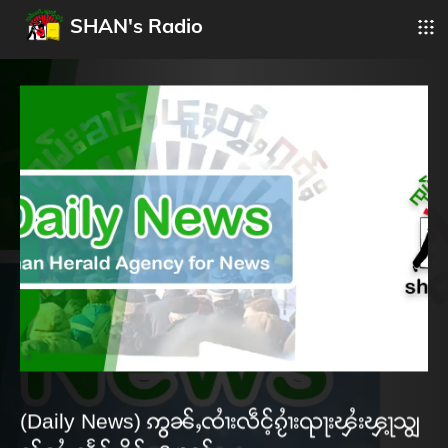
SHAN's Radio
(Daily News) ဢွၼ်ႇၸၢႆးလဵင့်ၵႂၢႆးၺႃးၾႆးၾႃ့သျွ