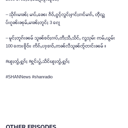
– သိုၵ်းမၢၼ်ႈ မၢပ်ႇၼေး ၵဵဝ်ႇၵွင့်လွင်ႈႁၢင်ႈၵၢင်မၢၵ်ႇ တီ့ၺွ
ပ်းၵူၼ်းၼုမ်ႇမၢၼ်ႈတူင်ႈ 3 ၵေႃ့
– မူင်ႈတူၵ်းၼမ် သူၼ်ၶဝ်ႈၵၢပ်ႇတီႈသီႇသႅင်ႇ လူ့သုမ်း ဢမ်ႇယွမ်း
100 ဢေႊၶိူဝ်ႊ ဢိၵ်ႇပႃးၶၢဝ်ႇဢၼ်လီသူၼ်ၸႂ်တၢင်းၼမ် ။
#ၽူႈတွႆႇႁွၵ်ႈ #ႁူင်းပွႆႇသဵင်ၽူႈတွႆႇႁွၵ်ႈ
#SHANNews #shanradio
OTHER EPISODES