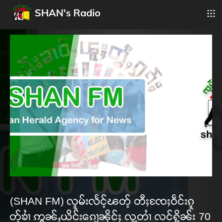
SHAN's Radio
(SHAN FM) လူမ်းလႅင့်ၽတ့် တီႈၸႄႈဝဵင်းၵူ
တ့်ၶၢႆ ဢွၼ်ႇယိင်းၵေႃ့ၼိုင်ႈ လူ့တၢႆ လင်ႁိူၼ်း 70