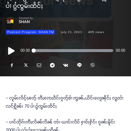
ပၢႆ ၵွႆၸွမ်းထႅင်ႈ
Hosted by
SHAN
Podcast Program
SHAN FM
July 21, 2023
405
views
Audio
00:00
00:00
Player
– လူမ်းလႅင့်ၽတ့် တီႈၸႄႈဝဵင်းၵူတ့်ၶၢႆ ဢွၼ်ႇယိင်းၵေႃ့ၼိုင်ႈ လူ့တၢႆ
လင်ႁိူၼ်း 70 ပၢႆ ၵွႆၸွမ်းထႅင်ႈ
– ပၢင်တိုၵ်းတီႈလႅၼ်လိၼ် တႆး-ယၢင်းလႅင် ႁၢဝ်ႈႁႅင်း ၵူၼ်းမိူင်း
2000 ပၢႆ လႆႈပၢႆႈသေႃ့ၼႂ်းထိူၼ်ႇ