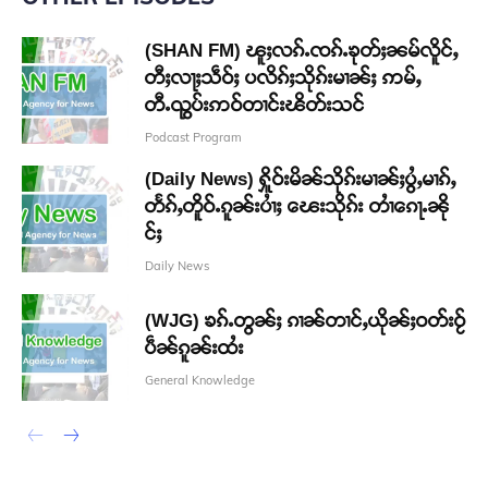
(SHAN FM) ၽူႈလၵ်ႉၸၵ်ႉၶုတ်ႈၼမ်လိူင်ႇ
တီႈလႃႈသဵဝ်ႈ ပလိၵ်ႈသိုၵ်းမၢၼ်ႈ ဢမ်ႇ
တီႉၺွပ်းဢဝ်တၢင်းၽိတ်းသင်
Podcast Program
(Daily News) ႁိူဝ်းမိၼ်သိုၵ်းမၢၼ်ႈပွႆႇမၢၵ်ႇ
တႅၵ်ႇတိူဝ်ႉၵူၼ်းပၢႆႈ ၽေးသိုၵ်း တၢႆၵေႃႉၼို
င်ႈ
Daily News
(WJG) ၶၵ်ႉတွၼ်ႈ ၵၢၼ်တၢင်ႇယိုၼ်ႈဝတ်းဝႂ်
ပဵၼ်ၵူၼ်းထႆး
General Knowledge