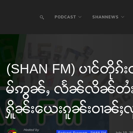
PODCAST
SHANNEWS
(SHAN FM) ပၢင်တိုၵ်းတ
မ်ဢွၼ်ႇ လႅၼ်လိၼ်တႆး
ႁိူၼ်းယေးၵူၼ်းဝၢၼ်ႈလူ
Hosted by
Podcast Program
SHAN FM
July 10, 2