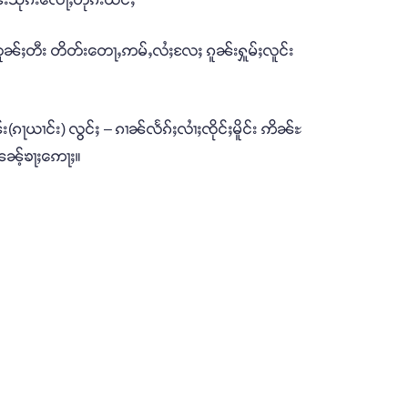
တူၼ်ႈတီး တိတ်းတေႃႇဢမ်ႇလႆႈလႄႈ ၵူၼ်းႁူမ်ႈလူင်း
(ၵႃယၢင်း) လွင်ႈ – ၵၢၼ်လႅၵ်ႈလၢႆႈၸိုင်ႈမိူင်း ဢိၼ်ႊ
ၼၼ့်ၶႃႈဢေႃႈ။