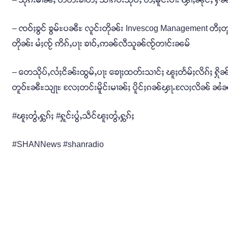
– ၸဝ်ႈၶွင် ၶွမ်ႊပၼီႊ လူင်းတိုၼ်း Invescog Management တီႈ
တိုၼ်း မႆႈၸႂ် ဢိၵ်ႇပႃး ၶၢဝ်ႇဢၼ်လီသူၼ်ၸႂ်တၢင်းၼမ်
– တေသိုပ်ႇလႆႈငိၼ်းထွမ်ႇပႃး ၶေႃႈထတ်းသၢင်ႈ ၽူႈတႅမ်ႈလိၵ်ႈ ႁိုၼ်း
တူဝ်ႊၼီႊသျႃႊ လႄႈတင်းမိူင်းမၢၼ်ႈ ပိူင်ႈၵၼ်ၾႃႉလႄႈလိၼ် ၼႆ
#ၽူႈတွႆႇႁွၵ်ႈ #ႁူင်းပွႆႇသဵင်ၽူႈတွႆႇႁွၵ်ႈ
#SHANNews #shanradio