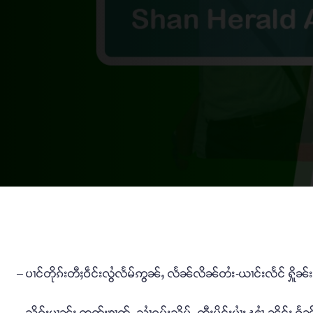
– ပၢင်တိုၵ်းတီႈဝဵင်းလွႆလႅမ်ဢွၼ်ႇ လႅၼ်လိၼ်တႆး-ယၢင်းလႅင် ႁိူၼ်
– သိုၵ်းမၢၼ်ႈ တတ်းၶၢတ်ႇ သၢႆၵပ်းသိုပ်ႇ တီႈမိူင်းပၢႆး ၾၢႆႇၼိုင်ႈ ႁႅ