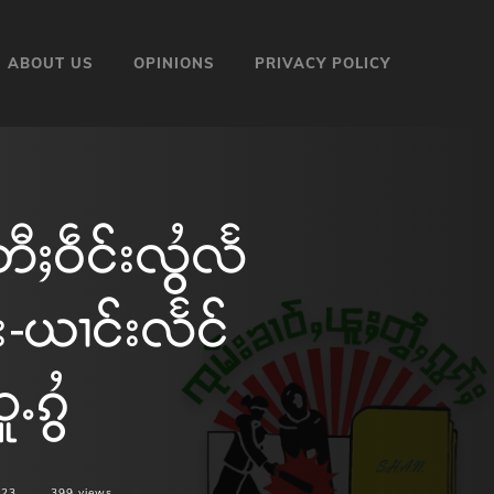
ABOUT US
OPINIONS
PRIVACY POLICY
ီႈဝဵင်းလွႆလႅ
-ယၢင်းလႅင်
ႉၵွႆ
023
399
views