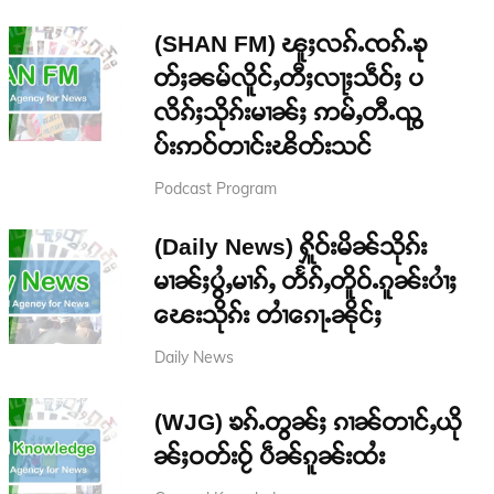
(SHAN FM) ၽူႈလၵ်ႉၸၵ်ႉၶု
တ်ႈၼမ်လိူင်ႇတီႈလႃႈသဵဝ်ႈ ပ
လိၵ်ႈသိုၵ်းမၢၼ်ႈ ဢမ်ႇတီႉၺွ
ပ်းဢဝ်တၢင်းၽိတ်းသင်
Podcast Program
(Daily News) ႁိူဝ်းမိၼ်သိုၵ်း
မၢၼ်ႈပွႆႇမၢၵ်ႇ တႅၵ်ႇတိူဝ်ႉၵူၼ်းပၢႆႈ
ၽေးသိုၵ်း တၢႆၵေႃႉၼိုင်ႈ
Daily News
(WJG) ၶၵ်ႉတွၼ်ႈ ၵၢၼ်တၢင်ႇယို
ၼ်ႈဝတ်းဝႂ် ပဵၼ်ၵူၼ်းထႆး