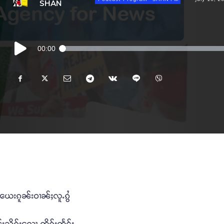
SHAN
Audio
00:00
Player
းယေးၵူၼ်းဝၢၼ်ႈလူႉၵွႆ
ၼ်းသိုၵ်းလေႃႇတိုၵ်းထႅင်ႈ