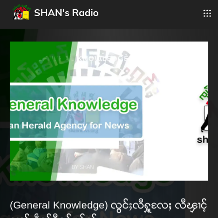
SHAN's Radio
(General Knowledge) လွင်ႈလီႁူ့လႄႈ လီၾၢင့်