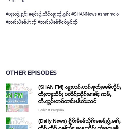
#ၽူႈတွႆႇႁွၵ်ႈ #ႁူင်းပွႆႇသဵင်ၽူႈတွႆႇႁွၵ်ႈ #SHANNews #shanradio
#တၢင်းပဵၼ်ပၢႆးၸႂ် #တၢင်းပဵၼ်ၶီငဝ်မွင်ၸႂ်
OTHER EPISODES
(SHAN FM) ၽူႈလၵ်ႉၸၵ်ႉၶုတ်ႈၼမ်လိူင်ႇ
တီႈလႃႈသဵဝ်ႈ ပလိၵ်ႈသိုၵ်းမၢၼ်ႈ ဢမ်ႇ
တီႉၺွပ်းဢဝ်တၢင်းၽိတ်းသင်
Podcast Program
(Daily News) ႁိူဝ်းမိၼ်သိုၵ်းမၢၼ်ႈပွႆႇမၢၵ်ႇ
တႅၵ်ႇတိူဝ်ႉၵူၼ်းပၢႆႈ ၽေးသိုၵ်း တၢႆၵေႃႉၼို