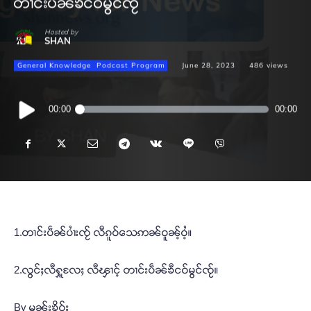
တၢင်းပဵၼ်ၶီငဝ်မွင်ၸႂ်
Hosted by
SHAN
General Knowledge
Podcast Program
June 28, 2023
486
views
Audio
00:00
00:00
Player
1.တၢင်းပဵၼ်ပၢႆးၸႂ် လီၵူဝ်သေဢၼ်ဝူၼ့်ဝႆ့။
2.လွင်ႈလီႁူ့လႄႈ လီၾၢင့် တၢင်းပဵၼ်ၶီငဝ်မွင်ၸႂ်။
By မွၼ်းၶိူဝ်း