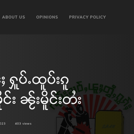
ABOUT US
OPINIONS
PRIVACY POLICY
ႁူပ်ႉထူပ်းၵူ
း ၼႂ်းမိူင်းတႆး
2023
403
views