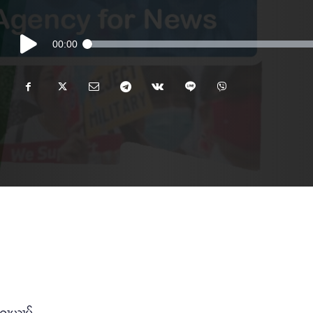
Audio
00:00
Player
ႃးႁႃယၢပ်ႇ