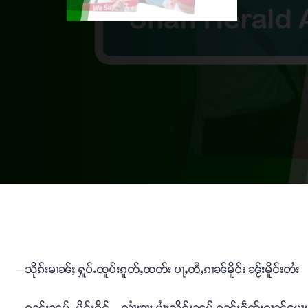
– သိုၵ်းမၢၼ်ႈ ႁူပ်ႉထူပ်းၵူတ်ႇထတ်း ပႃႇတီႇၵၢၼ်မိူင်း ၼႂ်းမိူင်းတႆး
– ၵူၼ်းၼုမ်ႇ မိူင်းၵိုင် – လၢႆးၶႃႈ ပၢႆႈသိုၵ်းၼမ် ၵူၼ်းႁဵတ်းၵၢၼ်ပေ