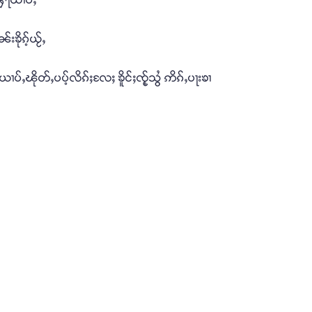
းၶိုၵ့်ယႂ်ႇ
ပ်ႇၽိုတ်ႇပပ့်လိၵ်ႈလႄႈ ၶိူင်ႈၸႂ့်သွႆ ဢိၵ်ႇပႃးၶၢ