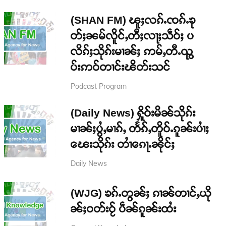
(SHAN FM) ၽူႈလၵ်ႉၸၵ်ႉၶု
တ်ႈၼမ်လိူင်ႇတီႈလႃႈသဵဝ်ႈ ပ
လိၵ်ႈသိုၵ်းမၢၼ်ႈ ဢမ်ႇတီႉၺွ
ပ်းဢဝ်တၢင်းၽိတ်းသင်
Podcast Program
(Daily News) ႁိူဝ်းမိၼ်သိုၵ်း
မၢၼ်ႈပွႆႇမၢၵ်ႇ တႅၵ်ႇတိူဝ်ႉၵူၼ်းပၢႆႈ
ၽေးသိုၵ်း တၢႆၵေႃႉၼိုင်ႈ
Daily News
(WJG) ၶၵ်ႉတွၼ်ႈ ၵၢၼ်တၢင်ႇယို
ၼ်ႈဝတ်းဝႂ် ပဵၼ်ၵူၼ်းထႆး