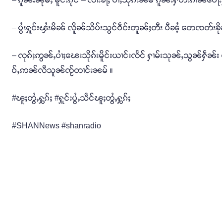
– ပွႆးႁူင်းၾႆးမိၼ် လိူၼ်သိပ်းသွင်ဝဵင်းတူၼ်ႈတီး ပီၼႆ့ တေၸတ်းၶိုၼ်
– လုၵ်ႈဢွၼ်ႇပၢႆႈၽေးသိုၵ်းမိူင်းယၢင်းလႅင် ႁၢမ်းသုၼ်ႇသွၼ်ႁဵၼ်း ယၢ
ဝ်ႇဢၼ်လီသူၼ်ၸႂ်တၢင်းၼမ် ။
#ၽူႈတွႆႇႁွၵ်ႈ #ႁူင်းပွႆႇသဵင်ၽူႈတွႆႇႁွၵ်ႈ
#SHANNews #shanradio