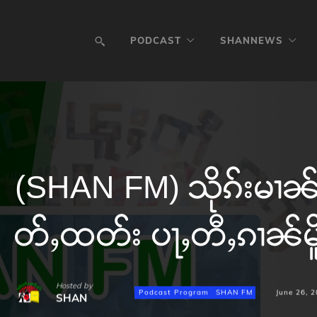
PODCAST
SHANNEWS
(SHAN FM) သိုၵ်းမၢၼ်ႈ 
တ်ႇထတ်း ပႃႇတီႇၵၢၼ်မိူင်
Hosted by
Podcast Program
SHAN FM
June 26, 
SHAN