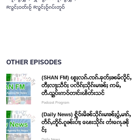
#လွင်ႈဝတ်းဝႂ် #လွင်ႈဝႂ်ၵပ်းတူဝ်
OTHER EPISODES
(SHAN FM) ၽူႈလၵ်ႉၸၵ်ႉၶုတ်ႈၼမ်လိူင်ႇ
တီႈလႃႈသဵဝ်ႈ ပလိၵ်ႈသိုၵ်းမၢၼ်ႈ ဢမ်ႇ
တီႉၺွပ်းဢဝ်တၢင်းၽိတ်းသင်
Podcast Program
(Daily News) ႁိူဝ်းမိၼ်သိုၵ်းမၢၼ်ႈပွႆႇမၢၵ်ႇ
တႅၵ်ႇတိူဝ်ႉၵူၼ်းပၢႆႈ ၽေးသိုၵ်း တၢႆၵေႃႉၼို
င်ႈ
Daily News