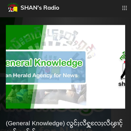
SHAN's Radio
(General Knowledge) လွင်ႈလီႁူ့လႄႈလီၾၢင့်