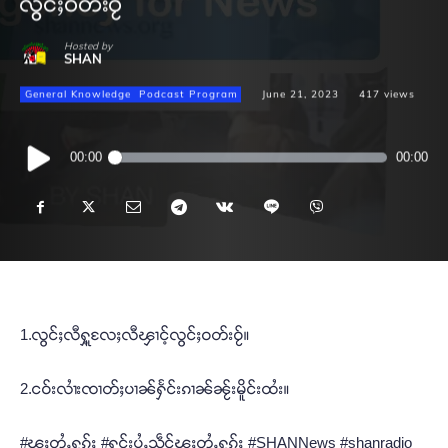
လွင်ႈဝတ်းဝႂ်
Hosted by
SHAN
General Knowledge
Podcast Program
June 21, 2023
417
views
Audio
00:00
00:00
Player
1.လွင်ႈလီႁူ့လႄႈလီၾၢင့်လွင်ႈဝတ်းဝႂ်။
2.ငဝ်းလၢႆးၸၢတ်ႈပၢၼ်ႁႅင်းၵၢၼ်ၼႂ်းမိူင်းထႆး။
#ၽူႈတွႆႇႁွၵ်ႈ #ႁူင်းပွႆႇသဵင်ၽူႈတွႆႇႁွၵ်ႈ #SHANNews #shanradio