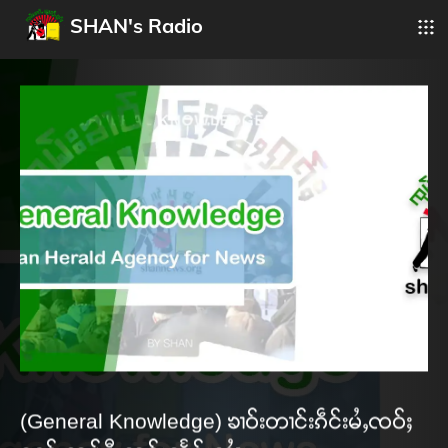
SHAN's Radio
(General Knowledge) ၶၢဝ်းတၢင်းၵဵင်းမႆႇၸဝ်ႈ