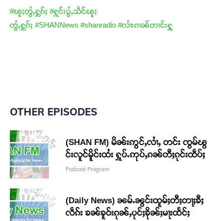
#ၽူႈတွႆႇႁွၵ်ႈ
#ႁူင်းပွႆႇသဵင်ၽူႈ
တွႆႇႁွၵ်ႈ
#SHANNews
#shanradio
#လၢႆးၵၢၼ်တၢင်းႁူ့
OTHER EPISODES
(SHAN FM) မိၼ်းဢွင်ႇလၢႆႇ တင်း ၸွမ်ၽွ
င်းလူင်မိူင်းထႆး ႁူပ်ႉဢုပ်ႇၵၼ်တီႈၵုင်းထဵပ်ႈ
Podcast Program
(Daily News) ၼမ်ႉၼွင်းထူမ်ႈတီႈတႃႈၶီႈ
လဵၵ်း ၶၼ်ၶူဝ်းၵုၼ်ႇပုင်ႈၶိုၼ်ႈမႃးထႅင်ႈ