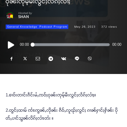
ဝုၼ်းၸုမ့်မီးလွင်ႈလႅၵ်ႈလၢႆႈ
Hosted by
SHAN
General Knowledge
Podcast Program
May 26, 2023
372
views
Audio
00:00
00:00
Player
1.ၶၢဝ်းတၢင်းၵဵင်းမႆႇၸဝ်ႈဝုၼ်းၸုမ့်မီးလွင်ႈလႅၵ်ႈလၢႆႈ။
2.တွင်ႈထၢမ် ၸၢႆးဢွၼ်ႇလိုၼ်း ၵဵဝ်ႇလူၺ်ႈလွင်ႈ ၵၢၼ်ႁၢင်ႈႁႅၼ်း ပို
တ်ႇပၢင်သွၼ်လိၵ်ႈလၢႆးတႆး ။