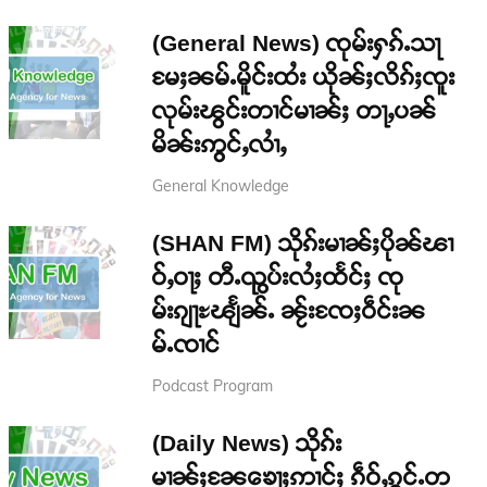
(General News) ၸုမ်းႁၵ်ႉသႃ
မႄႈၼမ်ႉမိူင်းထႆး ယိုၼ်ႈလိၵ်ႈၸူး
လုမ်းၽွင်းတၢင်မၢၼ်ႈ တႃႇပၼ်
မိၼ်းဢွင်ႇလၢႆႇ
General Knowledge
(SHAN FM) သိုၵ်းမၢၼ်ႈပိုၼ်ၽၢ
ဝ်ႇဝႃႈ တီႉၺွပ်းလႆႈထႅင်ႈ ၸု
မ်းၵျႃႊၽျႅၼ်ႉ ၼႂ်းၸႄႈဝဵင်းၼ
မ်ႉၸၢင်
Podcast Program
(Daily News) သိုၵ်း
မၢၼ်ႈၼႄၶေႃႈဢၢင်ႈ ၵဵဝ်ႇၵွင်ႉတ