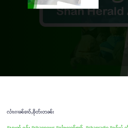
လၢႆးၵၢၼ်ၶၢဝ်ႇၶိုတ်းတၼ်း
#ၽူႈတွႆႇႁွၵ်ႈ
#shannews
#လၢႆးၵၢၼ်ၶၢဝ်ႇ
#shanradio
#ႁူင်းပွႆႇ