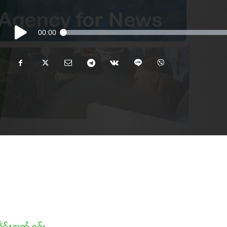
Audio
00:00
Player
သဵင်ၽူႈတွႆႇႁွၵ်ႈ