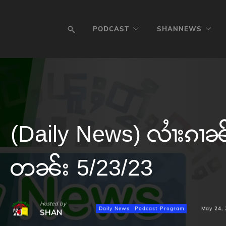
PODCAST
SHANNEWS
(Daily News) လၢႆးၵၢၼ်ၶ
တၼ်း 5/23/23
Hosted by
Daily News
Podcast Program
May 24,
SHAN