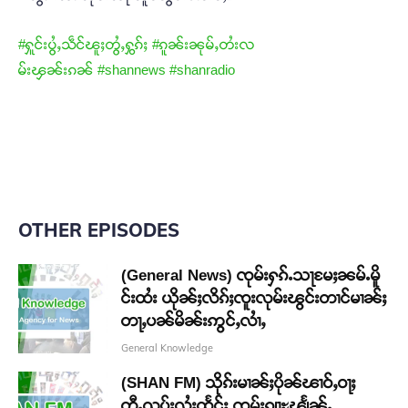
#ႁူင်းပွႆႇသဵင်ၽူႈတွႆႇႁွၵ်ႈ
#ၵူၼ်းၼုမ်ႇတႆးလ
မ်းၾၼ်းၵၼ်
#shannews
#shanradio
OTHER EPISODES
(General News) ၸုမ်းႁၵ်ႉသႃမႄႈၼမ်ႉမိူ
င်းထႆး ယိုၼ်ႈလိၵ်ႈၸူးလုမ်းၽွင်းတၢင်မၢၼ်ႈ
တႃႇပၼ်မိၼ်းဢွင်ႇလၢႆႇ
General Knowledge
(SHAN FM) သိုၵ်းမၢၼ်ႈပိုၼ်ၽၢဝ်ႇဝႃႈ
တီႉၺွပ်းလႆႈထႅင်ႈ ၸုမ်းၵျႃႊၽျႅၼ်ႉ