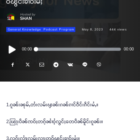
ဝ်ၽွင်းၶၢဝ်းမႆႈ
Hosted by
SHAN
General Knowledge
Podcast Program
May 8, 2023
444
views
Audio
00:00
00:00
Player
1.ၵူၼ်းၼုမ်ႇတႆးလမ်းၾၼ်းၵၼ်ၵၢင်ဝဵင်းၵဵင်းမႆႇ။
2.ၽြႃးပဵၼ်ၸဝ်ႈတၵ့်ၼၢႆဝႆ့လွင်ႈတေပဵၼ်မိူင်းၵူၼ်း။
3.လွၵ်းလၢႆးလုမ်းလႃးတူဝ်ၽွင်းၶၢဝ်းမႆႈ။