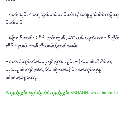
– ၵူၼ်းၼုမ်ႇ 4 ၵေႃ့ ထုၵ်ႇပၼ်တၢမ်ႇတၢႆ ၾၢႆႇၼႃႈၵူၼ်းမိူင်း ၼႂ်းထု
င့်ၵဝ်ႈၵၢင့်
– ၼႂ်းၶၢဝ်းတၢင်း 2 ပီပၢႆ လုၵ်ႈဢွၼ်ႇ 400 ၸမ် လူ့တၢႆ ၵႄႈပၢင်တိုၵ်း
ဢိၵ်ႇပႃးၶၢဝ်ႇဢၼ်လီသူၼ်ၸႂ်တၢင်းၼမ်။
– တေလႆႈထွမ်ႇငိၼ်းပႃး ပွင်ႈၵႂၢမ်း လွင်ႈ – ႁႅင်းၵၢၼ်တီႈၵဵင်းမႆႇ
တုၵ်းယွၼ်းလွင်ႈၽဵင်ႇပဵင်း ၼႂ်းဝၼ်းႁႅင်းၵၢၼ်လုမ်ႈၾႃႉ
ၼႆၼၼ့်ၶႃႈဢေႃႈ။
#ၽူႈတွႆႇႁွၵ်ႈ
#ႁူင်းပွႆႇသဵင်ၽူႈတွႆႇႁွၵ်ႈ
#SHANNews
#shanradio