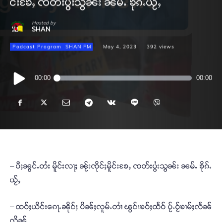
င်းၶႄႇ ၸတ်းပွႆးသွၼ်း ၼမ်ႉ ၶိုၵ်ႉယႂ်ႇ
Hosted by
SHAN
Podcast Program
SHAN FM
May 4, 2023
392
views
Audio
00:00
00:00
Player
– ပီႈၼွင်ႉတႆး မိူင်းလႃႈ ၼႂ်းၸိုင်ႈမိူင်းၶႄႇ ၸတ်းပွႆးသွၼ်း ၼမ်ႉ ၶိုၵ်ႉ
ယႂ်ႇ
– ထဝ်ႈယိင်းၵေႃႉၼိုင်ႈ ပိၼ်ႈလူမ်ႉတၢႆ ၽွင်းၶဝ်ႈထႅဝ် ပႂ်ႉဝႂ်ၶၢမ်ႈလႅၼ်
လိၼ်