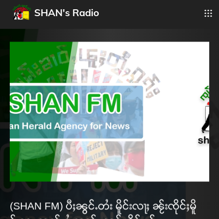
SHAN's Radio
(SHAN FM) ပီႈၼွင်ႉတႆး မိူင်းလႃႈ ၼႂ်းၸိုင်ႈမိူ