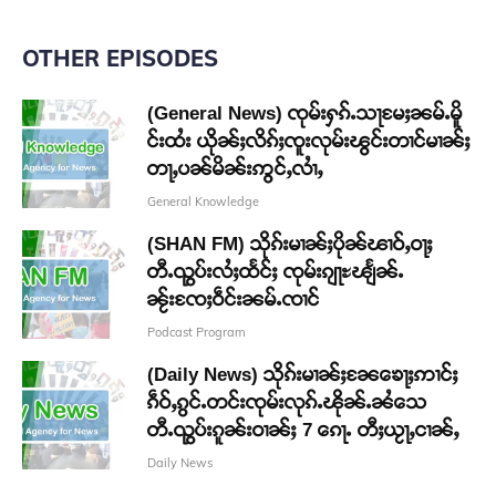
OTHER EPISODES
(General News) ၸုမ်းႁၵ်ႉသႃမႄႈၼမ်ႉမိူ
င်းထႆး ယိုၼ်ႈလိၵ်ႈၸူးလုမ်းၽွင်းတၢင်မၢၼ်ႈ
တႃႇပၼ်မိၼ်းဢွင်ႇလၢႆႇ
General Knowledge
(SHAN FM) သိုၵ်းမၢၼ်ႈပိုၼ်ၽၢဝ်ႇဝႃႈ
တီႉၺွပ်းလႆႈထႅင်ႈ ၸုမ်းၵျႃႊၽျႅၼ်ႉ
ၼႂ်းၸႄႈဝဵင်းၼမ်ႉၸၢင်
Podcast Program
(Daily News) သိုၵ်းမၢၼ်ႈၼႄၶေႃႈဢၢင်ႈ
ၵဵဝ်ႇၵွင်ႉတင်းၸုမ်းလုၵ်ႉၽိုၼ်ႉၼႆသေ
တီႉၺွပ်းၵူၼ်းဝၢၼ်ႈ 7 ၵေႃႉ တီႈယႂႃႇငၢၼ်ႇ
Daily News