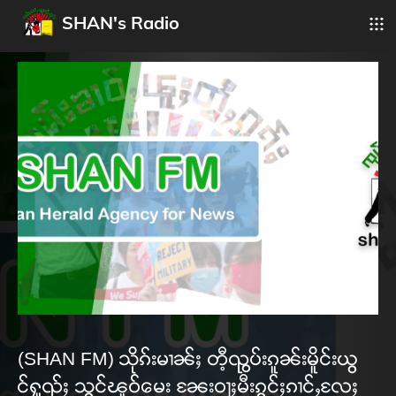
SHAN's Radio
(SHAN FM) သိုၵ်းမၢၼ်ႈ တီ့ၺွပ်းၵူၼ်းမိူင်းယွ
င်ႁူၺ်ႈ သွင်ၽူဝ်မေး ၼႄးဝႃႈမီးၵွင်ႈၵၢင်ႇလႄႈ