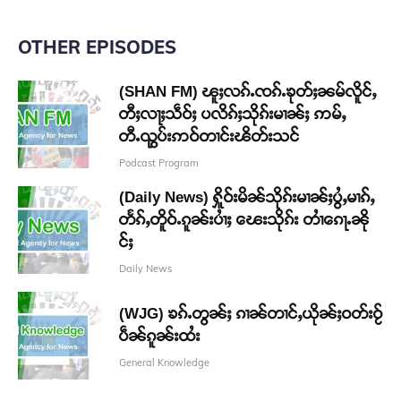
OTHER EPISODES
(SHAN FM) ၽူႈလၵ်ႉၸၵ်ႉၶုတ်ႈၼမ်လိူင်ႇ
တီႈလႃႈသဵဝ်ႈ ပလိၵ်ႈသိုၵ်းမၢၼ်ႈ ဢမ်ႇ
တီႉၺွပ်းဢဝ်တၢင်းၽိတ်းသင်
Podcast Program
(Daily News) ႁိူဝ်းမိၼ်သိုၵ်းမၢၼ်ႈပွႆႇမၢၵ်ႇ
တႅၵ်ႇတိူဝ်ႉၵူၼ်းပၢႆႈ ၽေးသိုၵ်း တၢႆၵေႃႉၼို
င်ႈ
Daily News
(WJG) ၶၵ်ႉတွၼ်ႈ ၵၢၼ်တၢင်ႇယိုၼ်ႈဝတ်းဝႂ်
ပဵၼ်ၵူၼ်းထႆး
General Knowledge