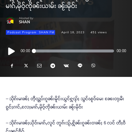
မၢၵ်ႇမိုဝ့်ၸိုၼ်းယၢမ်း ၼႂ်းမိုဝ်း
Hosted by
SHAN
Podcast Program
SHAN FM
April 18, 2023
451
views
Audio
00:00
00:00
Player
– သိုၵ်းမၢၼ်ႈ တီ့ၺွပ်းၵူၼ်းမိူင်းယွင်ႁူၺ်ႈ သွင်ၽူဝ်မေး ၼႄးဝႃႈမီး
ၵွင်ႈၵၢင်ႇလႄႈမၢၵ်ႇမိုဝ့်ၸိုၼ်းယၢမ်း ၼႂ်းမိုဝ်း
– သိုၵ်းမၢၼ်ႈယိုဝ်းမၢၵ်ႇလူင် တူၵ်းသႂ်ႇႁိူၼ်းၵူၼ်းဝၢၼ်ႈ 6 လင် တီႈဝဵ
င်းၼွင်ၶဵဝ်