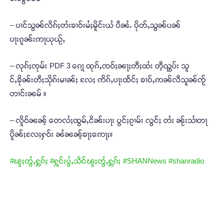
– ပၢင်သွၼ်လိၵ်ႈတႆးၶၢဝ်းမႆႈမိူင်းယႆ ပီၼႆႉ ပိုတ်ႇသွၼ်ပၼ်
ပႃးၵူၼ်းဢႃယုယႂ်ႇ
– လုၵ်ႈၸုမ်း PDF 3 ၵေႃ့ ထုၵ်ႇၸဝ်ႈၼႃႈတီႈထႆး တီ့ၺွပ်း သူ
င်ႇၶိုၼ်းတီႈသိုၵ်းမၢၼ်ႈ လႄႈ ဢိၵ်ႇပႃးထႅင်ႈ ၶၢဝ်ႇဢၼ်လီသူၼ်ၸႂ်
တၢင်းၼမ် ။
– လိူဝ်ၼၼ့် တေလႆႈထွမ်ႇငိၼ်းပႃး ပွင်ႈၵႂၢမ်း လွင်ႈ တႆး ၼႂ်းသၢႆတႃ
ပိူၼ်ႈလႄႈႁဝ်း ၼႆၼၼ့်ၶႃႈဢေႃႈ။
#ၽူႈတွႆႇႁွၵ်ႈ
#ႁူင်းပွႆႇသဵင်ၽူႈတွႆႇႁွၵ်ႈ
#SHANNews
#shanradio