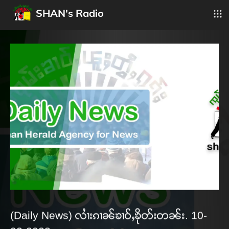
SHAN's Radio
(Daily News) လၢႆးၵၢၼ်ၶၢဝ်ႇၶိုတ်းတၼ်း. 10-