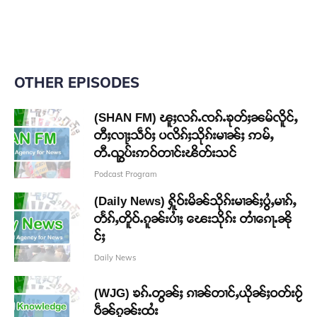
OTHER EPISODES
(SHAN FM) ၽူႈလၵ်ႉၸၵ်ႉၶုတ်ႈၼမ်လိူင်ႇ
တီႈလႃႈသဵဝ်ႈ ပလိၵ်ႈသိုၵ်းမၢၼ်ႈ ဢမ်ႇ
တီႉၺွပ်းဢဝ်တၢင်းၽိတ်းသင်
Podcast Program
(Daily News) ႁိူဝ်းမိၼ်သိုၵ်းမၢၼ်ႈပွႆႇမၢၵ်ႇ
တႅၵ်ႇတိူဝ်ႉၵူၼ်းပၢႆႈ ၽေးသိုၵ်း တၢႆၵေႃႉၼို
င်ႈ
Daily News
(WJG) ၶၵ်ႉတွၼ်ႈ ၵၢၼ်တၢင်ႇယိုၼ်ႈဝတ်းဝႂ်
ပဵၼ်ၵူၼ်းထႆး