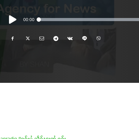
Audio
00:00
Player
anradio
#ႁူင်းပွႆႇသဵင်ၽူႈတွႆႇႁွၵ်ႈ