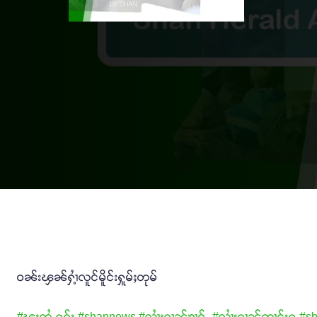
ဝၼ်းၾၼ်ႁၢႆ့လူင်မိူင်းႁူမ်ႈတုမ်
#ၽူႈတွႆႇႁွၵ်ႈ
#shannews
#လၢႆးၵၢၼ်ၶၢဝ်ႇ
#လၢႆးၵၢၼ်တၢင်းႁူ့
#sh