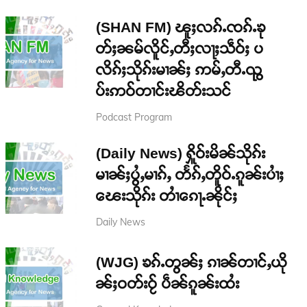
(SHAN FM) ၽူႈလၵ်ႉၸၵ်ႉၶု
တ်ႈၼမ်လိူင်ႇတီႈလႃႈသဵဝ်ႈ ပ
လိၵ်ႈသိုၵ်းမၢၼ်ႈ ဢမ်ႇတီႉၺွ
ပ်းဢဝ်တၢင်းၽိတ်းသင်
Podcast Program
(Daily News) ႁိူဝ်းမိၼ်သိုၵ်း
မၢၼ်ႈပွႆႇမၢၵ်ႇ တႅၵ်ႇတိူဝ်ႉၵူၼ်းပၢႆႈ
ၽေးသိုၵ်း တၢႆၵေႃႉၼိုင်ႈ
Daily News
(WJG) ၶၵ်ႉတွၼ်ႈ ၵၢၼ်တၢင်ႇယို
ၼ်ႈဝတ်းဝႂ် ပဵၼ်ၵူၼ်းထႆး