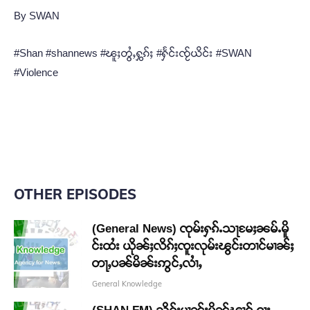
By SWAN
#Shan #shannews #ၽူႈတွႆႇႁွၵ်ႈ #ႁႅင်းၸႂ်ယိင်း #SWAN
#Violence
OTHER EPISODES
(General News) ၸုမ်းႁၵ်ႉသႃမႄႈၼမ်ႉမိူ
င်းထႆး ယိုၼ်ႈလိၵ်ႈၸူးလုမ်းၽွင်းတၢင်မၢၼ်ႈ
တႃႇပၼ်မိၼ်းဢွင်ႇလၢႆႇ
General Knowledge