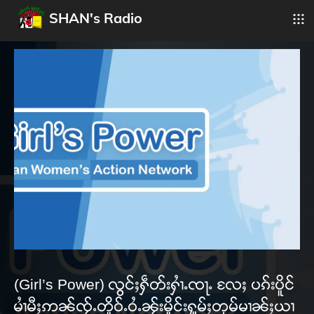
SHAN's Radio
(Girl’s Power) လွင်ႈႁဵတ်းႁၢႆႉၸႃႉ လႄႈ ပၵ်းပိူင်
မၢႆမီႈဢၼ်ၸႂ်ႉတိူဝ်ႉဝႆႉၼႂ်းမိူင်းႁူမ်ႈတုမ်မၢၼ်ႈယၢ