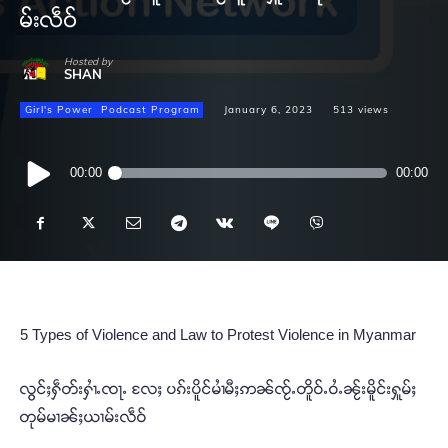
မ်းလဵဝ်
Hosted by
SHAN
Girl's Power
Podcast Program
January 6, 2023
513
views
Audio
00:00
00:00
Player
5 Types of Violence and Law to Protest Violence in Myanmar
လွင်ႈႁဵတ်းႁၢႆႉၸႃႉ လႄႈ ပၵ်းပိူင်မၢႆမီႈဢၼ်ၸႂ်ႉတိူဝ်ႉဝႆႉၼႂ်းမိူင်းႁူမ်ႈ
တုမ်မၢၼ်ႈယၢမ်းလဵဝ်